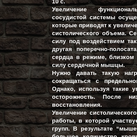
10 с.
Увеличение функционал
сосудистой системы осуще
которые приводят к увелич
систолического объема. С
силу под воздействием так
другая поперечно-полосат
сердца в режиме, близком 
силу сердечной мышцы.
Нужно давать такую нагр
сокращаться с предельно
Однако, используя такие 
осторожность. После н
восстановления.
Увеличение систолическог
работы, в которой участв
групп. В результате “мыше
большое количество кров