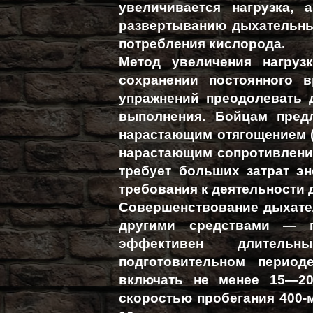
увеличивается нагрузка, 
развертыванию дыхательн
потребления кислорода.
Метод увеличения нагрузк
сохранении постоянного 
упражнений преодолевать 
выполнения. Бойцам пред
нарастающим отягощением (
нарастающим сопротивление
требует больших затрат э
требования к деятельности
Совершенствование дыхател
другими средствами — гр
эффективен длитель
подготовительном период
включать не менее 15—20
скоростью пробегания 400-м