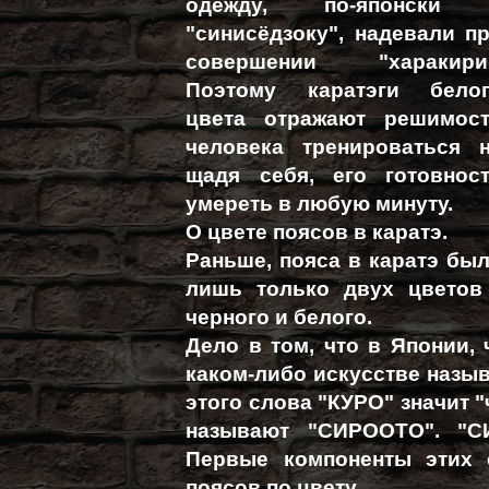
одежду, по-японски 
"синисёдзоку", надевали п
совершении "харакири
Поэтому каратэги бело
цвета отражают решимос
человека тренироваться 
щадя себя, его готовнос
умереть в любую минуту.
О цвете поясов в каратэ.
Раньше, пояса в каратэ бы
лишь только двух цветов
черного и белого.
Дело в том, что в Японии, 
каком-либо искусстве назы
этого слова "КУРО" значит 
называют "СИРООТО". "СИ
Первые компоненты этих 
поясов по цвету.