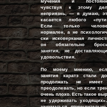
мучения и постоянн
чувствуя к
этому де
неприязнь, — я думаю, э
касается любого
«пути
Если только челове
нормален, а не психологич
ски исковерканая личност
он обязательно броси
занятия,
не доставляющ
удовольствия.
По моему мнению, есл
занятия каратэ стали д
продолжать не имеет 
преодолевать, но если тре
очень плохо. Есть такое вы
не удерживать уходящих».
заниматься принудительно