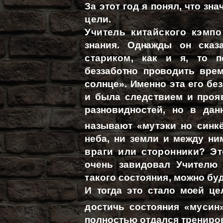
За этот год я понял, что зна
цели.
Учитель китайского кэмп
знания. Однажды он сказ
стариком, как и я, то 
беззаботно проводить врем
солнце». Именно эта его бе
и была следствием и прояв
разновидностей, но в данн
называют «мутэки но синк
неба, ни земли и между ни
враги или сторонники? Эт
очень завидовал Учителю 
такого состояния, можно буд
И тогда это стало моей це
достичь состояния «мусин
полностью отдался трениров