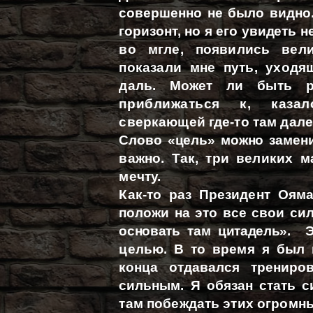
совершенно не было видно.
горизонт, но я его увидеть н
во мгле, появились вели
показали мне путь, уходя
даль. Может ли быть р
приближаться к, каза
сверкающей где-то там дале
Слово «цель» можно замени
важно. Так, три великих м
мечту.
Как-то раз Президент Ояма
положи на это все свои си
основать там цитадель». Э
целью. В то время я был 
конца отдавался трениро
сильным. Я обязан стать с
там побеждать этих огромн