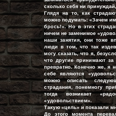
сколько себя ни принуждай, 
Глядя на то, как страдаю
можно подумать: «Зачем им 
брось!». Но в этих страда
ничем не заменимое «удово
наши занятия, они тоже вп
люди в том, что так изде
могу сказать, что я, безусл
что другие принимают за
превратно. Конечно же,
я н
себе являются «удо­вольс
можно описать сле­
дую
страдания, понемногу
при
тогда возникает «ра­
до
«удовольствием».
Такую «цель» и показали мн
До этого момента перева