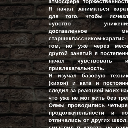
атмосфере торжественност
Я начал заниматься кара
для того, чтобы исчез
чувство уни­жения
доставленное мн
старшеклассником-каратис­
том, но уже через мес
другой занятий я постепен
начал чувствовать и
привлекательность.
Я изучал базовую техни
(кихон) и ката и постоян
следил за реакцией моих нас
что уже не мог жить без тре
Оямы проводились четыре 
продолжительности и п
отличались от других школ.
смыслил в каратэ, но рад