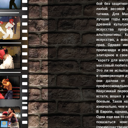
бой без защитно
любой весовой 
татами. Для Ма
лучшие годы жиз
древней культу
искусства проф
альтернативы. К
искусство, а вов
прав. Однако им
пропаганда и ре
элитарное в свое
"каратэ для милли
массовый любител
Это ли не испыта
и приверженцев 
они далеки от з
профессионал
Кёкусинкай перво
кстати, вошел у 
боевым. Таков на
изначально, чем и
В Европе, однако
Одна еще как-то с
показаться нон
(преимущественн