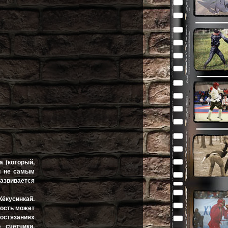
а (который,
ли не самым
развивается
Кёкусинкай.
ность может
стязаниях
 счетчики,