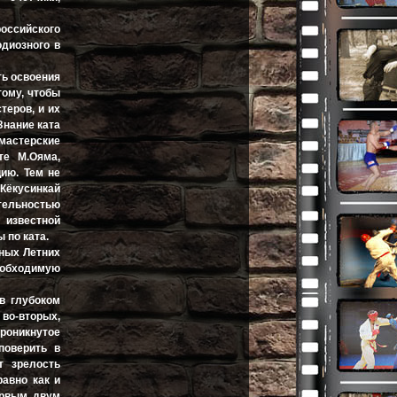
российского
одиозного в
ть освоения
тому, чтобы
теров, и их
Знание ката
 мастерские
те М.Ояма,
цию. Тем не
 Кёкусинкай
ятельностью
 известной
 по ката.
ных Летних
еобходимую
в глубоком
во-вторых,
роникнутое
поверить в
т зрелость
авно как и
ервым двум