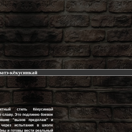
ратэ-кёкусинкай
актный стиль Кёкусинкай
 славу. Это подлинно боевое
сившие "вызов пределам" и
 через испытания в школе
бны и готовы вести реальный