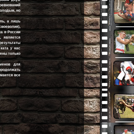
оревнований
молодым, но
иль, а лишь
своеволия),
ка в России
, является
 результаты
ката у нас
лены только
сменов для
продолжать
имается все