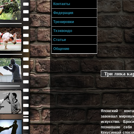
Контакты
Федерация
Тренировки
Тхэквондо
Статьи
Общение
Три лика ка
Японский конт
завоевал мировую
искусство. Бро
познавшие себя
Кёкусинкай спосо