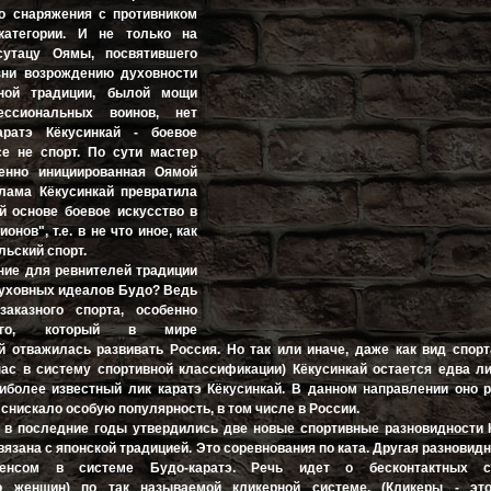
го снаряжения с противником
категории. И не только на
сутацу Оямы, посвятившего
ни возрождению духовности
рной традиции, былой мощи
ессиональных воинов, нет
аратэ Кёкусинкай - боевое
се не спорт. По сути мастер
енно инициированная Оямой
клама Кёкусинкай превратила
й основе боевое искусство в
онов", т.е. в не что иное, как
ьский спорт.
ние для ревнителей традиции
духовных идеалов Будо? Ведь
аказного спорта, особенно
ьного, который в мире
й отважилась развивать Россия. Но так или иначе, даже как вид спорт
нас в систему спортивной классификации) Кёкусинкай остается едва 
иболее известный лик каратэ Кёкусинкай. В данном направлении оно 
 снискало особую популярность, в том числе в России.
, в последние годы утвердились две новые спортивные разновидности 
вязана с японской традицией. Это соревнования по ката. Другая разновид
сенсом в системе Будо-каратэ. Речь идет о бесконтактных со
о женщин) по так называемой кликерной системе. (Кликеры - это