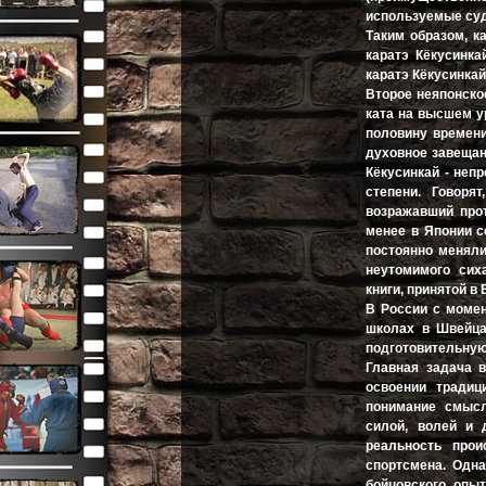
используемые суд
Таким образом, к
каратэ Кёкусинка
каратэ Кёкусинкай
Второе неяпонское
ката на высшем у
половину времени 
духовное завещан
Кёкусинкай - неп
степени. Говоря
возражавший прот
менее в Японии с
постоянно меняли
неутомимого сиха
книги, принятой в
В России с момен
школах в Швейца
подготовительную
Главная задача в
освоении традици
понимание смысла
силой, волей и 
реальность прои
спортсмена. Одна
бойцовского опы