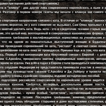
ьями при оценке действий спортсменов.)
ата и "кликер" - два других лика современного европейского, а ныне и 
й. Разговор в первом номере газеты мы начали с кликера как самого 
.
 спортивное направление связано с ката. В отличие от "кликера" важнос
ровне, вероятно, ни у кого сомнения не вызывает. Сам Ояма призывал к 
занятий уделять ката. Ведь ката - это и средоточие техники старых мас
ие, это целый мир, воплощенный в совершенных канонических формах. 
ременное требование в квалификационных нормативах на ученические и
т, что на одном из показательных выступлений женщин в Будапеш
ив проведения соревнований по ката, "растаял" и смягчил свою пози
оревнования по ката пока не проводятся. Причина еще и в том, что ката
сь. Первый этап канонизации ката Кёкусинкай связан с Европой - с де
на С.Арнэйла, прекрасного знатока традиционных комплексов, автора
 Европе за эталон. Уже в 80-х годах в Европе стали проводиться чемпионаты
та создания Федерации ее представители принимали участие в ежегод
рии под руководством сиханов С.Арнэйла и Дж Уайброу и провели н
 работу (сборы, судейские семинары, издание методических пособий.
 подготовке российских спортсменов па европейском уровне видится 
онных канонов. Требуется, во-первых, доскональное знание текста, 
 всех технических действий и, в-третьих, мастерство исполнения, п
духом борьбы, - нужен особый "артистизм", заставляющий зрителя 
сходящего на татами. Последнее требование, конечно, предполагае
ко одного лишь обладания старшими и даже мастерскими степенями, р
та, еще недостаточно. Необходимо в полной мере соответствовать п