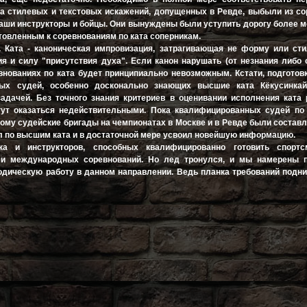
за стилевых и текстовых искажений, допущенных в Ревде, выбыли из с
аши инструкторы и бойцы. Они вынуждены были уступить дорогу более 
товленным к соревнованиям по ката соперникам.
. Ката - каноническая импровизация, затрагивающая не форму или ст
я и силу "присутствия духа". Если канон нарушать (от незнания либо 
внованиях по ката будет принципиально невозможным. Кстати, подготов
ых судей, особенно досконально знающих высшие ката Кёкусинкай
адачей. Без точного знания критериев в оценивании исполнения ката
гут оказаться недействительными. Пока квалифицированных судей по 
тому судейские бригады на чемпионатах в Москве и в Ревде были состав
чил по высшим ката и в достаточной мере усвоил новейшую информацию.
а и инструкторов, способных квалифицированно готовить спорт
 и международных соревнований. Но лед тронулся, и мы намерены 
одическую работу в данном направлении. Ведь планка требований подн