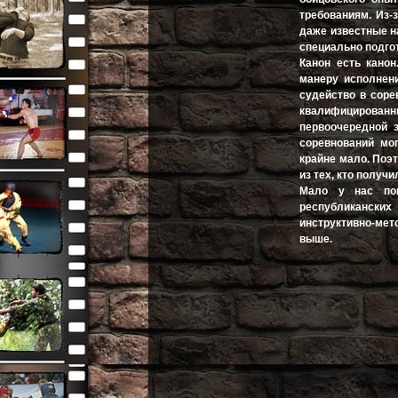
требованиям. Из-
даже известные н
специально подго
Канон есть канон
манеру исполнени
судейство в соре
квалифицированн
первоочередной з
соревнований мо
крайне мало. Поэ
из тех, кто полу
Мало у нас пок
республиканских
инструктивно-мет
выше.