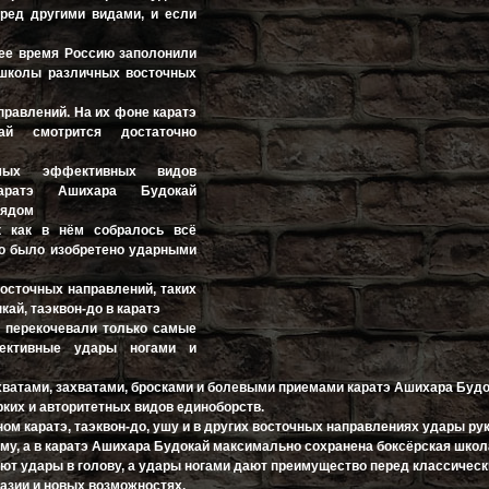
еред другими видами, и если
щее время Россию заполонили
школы различных восточных
равлений. На их фоне каратэ
ай смотрится достаточно
ых эффективных видов
каратэ Ашихара Будокай
рядом
к как в нём собралось всё
то было изобретено ударными
восточных направлений, таких
нкай, таэквон-до в каратэ
 перекочевали только самые
ктивные удары ногами и
ихватами, захватами, бросками и болевыми приемами каратэ Ашихара Буд
рких и авторитетных видов единоборств.
ом каратэ, таэквон-до, ушу и в других восточных направлениях удары ру
му, а в каратэ Ашихара Будокай максимально сохранена боксёрская школ
уют удары в голову, а удары ногами дают преимущество перед классичес
разии и новых возможностях.