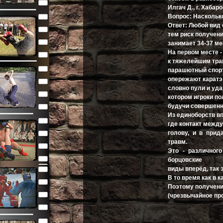
Илгач Д., г. Хабар
Вопрос: Наскольк
Ответ: Любой вид 
тем риск получен
занимает 34-37 ме
На первом месте -
к тяжелейшим тра
парашютный спорт
опережают каратэ
словно пули и уд
котором игроки п
будучи совершенно
Из единоборств вп
где контакт между
голову, и в при
травм.
Это - различног
борцовские
виды вперёд, так 
В то время как в
Поэтому получение
(чрезвычайное пр