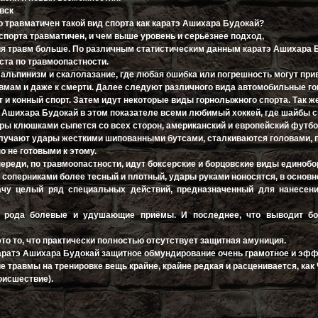
овск
о травматичен такой вид спорта как каратэ Ашихара Будокай?
спорта травматичен, и чем выше уровень и серьёзнее подход,
ия травм больше. По различным статистическим данным каратэ Ашихара 
ста по травмоопастности.
 альпинизм и скалолазание, где любая ошибка или погрешность могут при
вмам и даже к смерти. Далее следуют различного вида автомобильные го
 и конный спорт. Затем идут некоторые виды горнолыжного спорта. Так ж
 Ашихара Будокай в этом показателе всеми любимый хоккей, где шайбы с
ары клюшками сыпется со всех сторон, американский и европейский футбо
олучают удары жесткими шипованными бутсами, сталкиваются головами, 
 не готовыми к этому.
ереди, по травмоопастности, идут боксерские и борцовские виды единобо
 соперниками более тесный и плотный, удары руками ноносятся, в основн
дачу целый ряд специальных действий, предназначенный для нанесен
о рода болевые и удушающие приёмы. И последнее, что выводит бо
это то, что практически полностью отсутствует защитная амуниция.
 каратэ Ашихара Будокай защитное обмундирование очень грамотное и эфф
 травмы на тренировке вещь крайне, крайне редкая и расценивается, как
оисшествие).