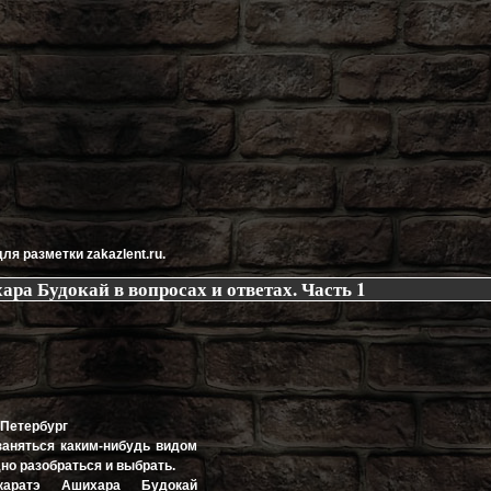
ля разметки zakazlent.ru.
ара Будокай в вопросах и ответах. Часть 1
т-Петербург
заняться каким-нибудь видом
но разобраться и выбрать.
ратэ Ашихара Будокай