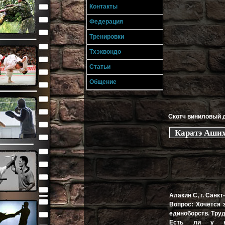
Контакты
Федерация
Тренировки
Тхэквондо
Статьи
Общение
Скотч виниловый д
Каратэ Аших
Алакин С, г. Санк
Вопрос: Хочется 
единоборств. Труд
Есть ли у ка