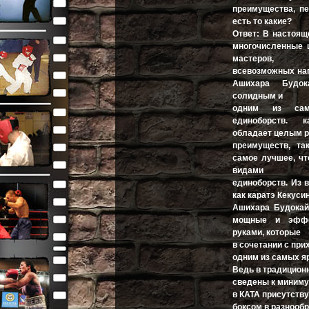
преимущества, п
есть то какие?
Ответ: В настоя
многочисленные 
мастеров,
всевозможных нап
Ашихара Будок
солидным и
одним из сам
единоборств. 
обладает целым 
преимуществ, та
самое лучшее, ч
видами
единоборств. Из 
как каратэ Кекуси
Ашихара Будокай
мощные и эффе
руками, которые
в сочетании с пр
одним из самых я
Ведь в традиционн
сведены к миниму
в КАТА присутств
боксом в разнооб