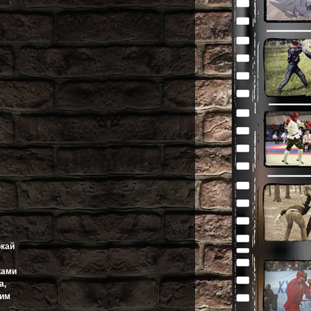
окай
ками
а,
ким