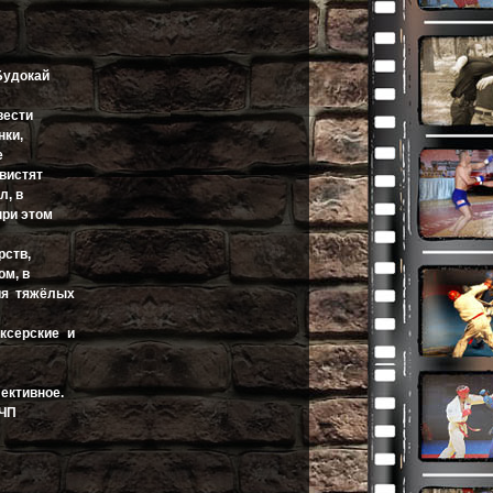
Будокай
вести
нки,
е
вистят
л, в
при этом
рств,
ом, в
ия тяжёлых
ксерские и
ективное.
 ЧП