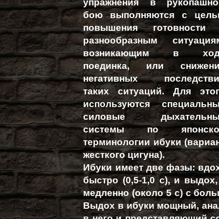
упражнения в рукопашн
бою выполняются с цел
повышения готовности
разнообразным ситуация
возникающим в ход
поединка, или снижен
негативных последств
таких ситуаций. Для это
используются специальн
силовые дыхательны
системы по японско
терминологии ибуки (вариа
жесткого цигуна).
Ибуки имеет две фазы: вдох
быстро (0,5-1,0 с), и выдо
медленно (около 5 с) с бол
Выдох в ибуки мощный, ана
в него и представляющий с