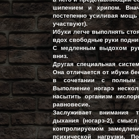
шипением и хрипом. Внач
постепенно усиливая мощь 
участвуют).
Ибуки легче выполнять стоя
вдох свободные руки подни
С медленным выдохом рук
вниз.
Другая специальная систем
Она отличается от ибуки б
в сочетании с полным р
Выполнение ногарэ нескол
насытить организм кислор
равновесие.
Заслуживает внимания т
дыхания (ногарэ-2), смысл
контролируемом замедлен
психической нагрузки. П