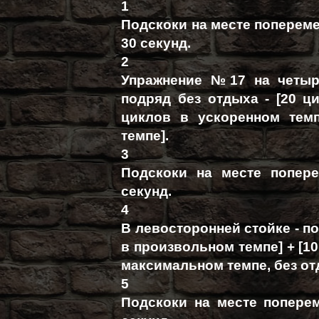
1
Подскоки на месте попереме
30 секунд.
2
Упражнение №17 на четыр
подряд без отдыха - [20 ц
циклов в ускоренном тем
темпе].
3
Подскоки на месте попере
секунд.
4
В левосторонней стойке - по
в произвольном темпе] + [10
максимальном темпе, без от
5
Подскоки на месте поперем