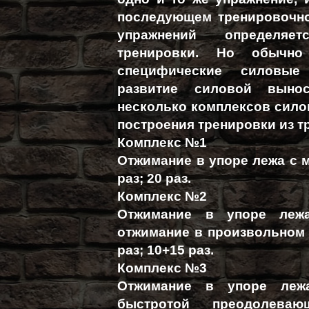
последующем тренировочно
упражнений определяе
тренировки. Но обычно
специфические силовые
развитие силовой выно
несколько комплексов сил
построения тренировки из т
Комплекс №1
Отжимание в упоре лежа с м
раз; 20 раз.
Комплекс №2
Отжимание в упоре леж
отжимание в произвольном т
раз; 10+15 раз.
Комплекс №3
Отжимание в упоре лежа
быстротой преодолева