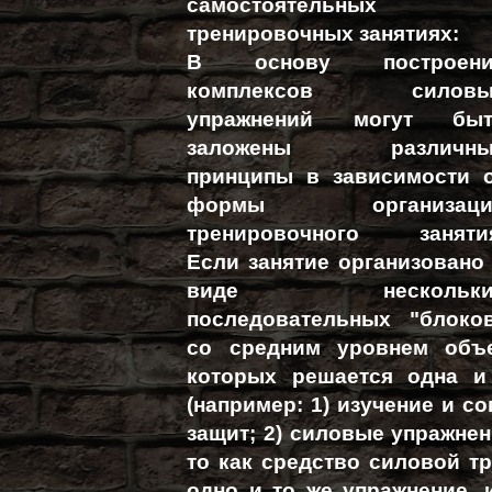
самостоятельных
тренировочных занятиях:
В основу построени
комплексов силовы
упражнений могут быт
заложены различны
принципы в зависимости 
формы организаци
тренировочного заняти
Если занятие организовано
виде нескольки
последовательных "блоко
со средним уровнем объе
которых решается одна и
(например: 1) изучение и с
защит; 2) силовые упражнени
то как средство силовой т
одно и то же упражнение,