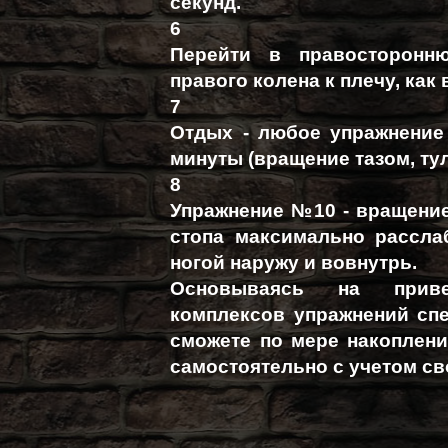
секунд.
6
Перейти в правосторонн
правого колена к плечу, как в
7
Отдых - любое упражнение 
минуты (вращение тазом, тул
8
Упражнение №10 - вращение 
стопа максимально рассла
ногой наружу и вовнутрь.
Основываясь на приве
комплексов упражнений сп
сможете по мере накоплени
самостоятельно с учетом св