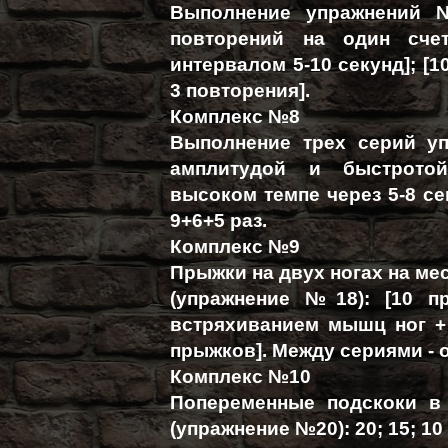
Выполнение упражнений 
повторений на один сче
интервалом 5-10 секунд]; [1
3 повторения].
Комплекс №8
Выполнение трех серий у
амплитудой и быстрото
высоком темпе через 5-8 сек
9+6+5 раз.
Комплекс №9
Прыжки на двух ногах на мес
(упражнение №18): [10 п
встряхиванием мышц ног + 
прыжков]. Между сериями - 
Комплекс №10
Попеременные подскоки в
(упражнение №20): 20; 15; 10