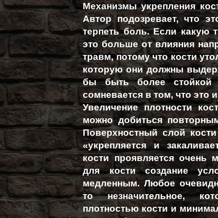
Механизмы укрепления кос
Автор подозревает, что э
терпеть боль. Если какую т
это больше от влияния нап
травм, потому что кости уто
которую они должны выдерж
бы быть более стойкой 
сомневается в том, что это
Увеличение плотности кос
можно добиться повторны
Поверхностный слой кости 
«укрепляется и закаливае
кости проявляется очень 
для кости создание усл
медленным. Любое очевидно
то незначительное, кот
плотностью кости и минима