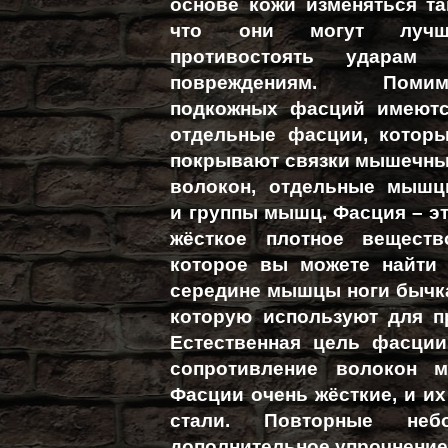
основе кожи изменяться та
что они могут лучш
противостоять ударам
повреждениям. Помим
подкожных фасций имеют
отдельные фасции, котор
покрывают связки мышечн
волокон, отдельные мыш
и группы мышц. Фасция – э
жёсткое плотное веществ
которое вы можете найти
середине мышцы ноги бычк
которую используют для п
Естественная цель фасции
сопротивление волокон м
Фасции очень жёсткие, и и
стали. Повторные неб
дополнительное упрочнение