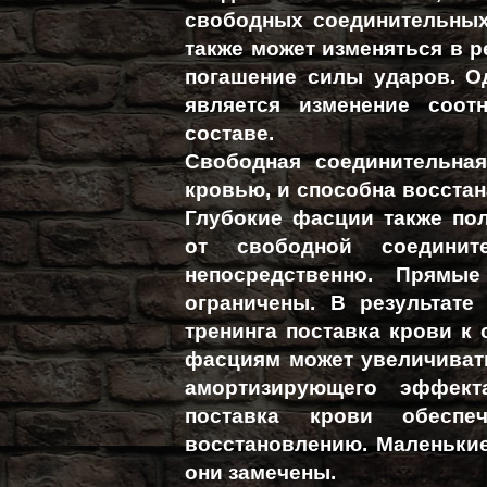
свободных соединительных 
также может изменяться в р
погашение силы ударов. Од
является изменение соот
составе.
Свободная соединительна
кровью, и способна восстан
Глубокие фасции также по
от свободной соедини
непосредственно. Прямы
ограничены. В результате
тренинга поставка крови к
фасциям может увеличиват
амортизирующего эффект
поставка крови обесп
восстановлению. Маленьки
они замечены.