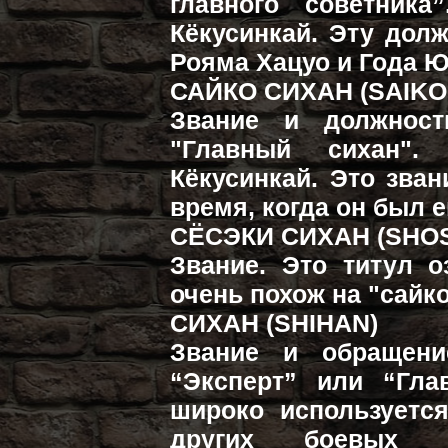
главного советника
Кёкусинкай. Эту дол
Рояма Хацуо и Года Ю
САЙКО СИХАН (SAIKO
Звание и должност
"Главный сихан".
Кёкусинкай. Это зва
время, когда он был е
СЁСЭКИ СИХАН (SHOS
Звание. Это титул о
очень похож на "сайко
СИХАН (SHIHAN)
Звание и обращени
“Эксперт” или “Гла
широко используется
других боевых и