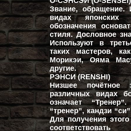
О-СЭНСЭЙ (O-SENSEI
Звание, обращение. 
видах японских 
обозначения основат
стиля. Дословное зн
Используют в трет
таких мастеров, ка
Морикэи, Ояма Мас
другие.
РЭНСИ (RENSHI)
Низшее почётное 
различных видах бо
означает “Тренер”
“тренер”, кандзи “си
Для получения этого
соответствовать