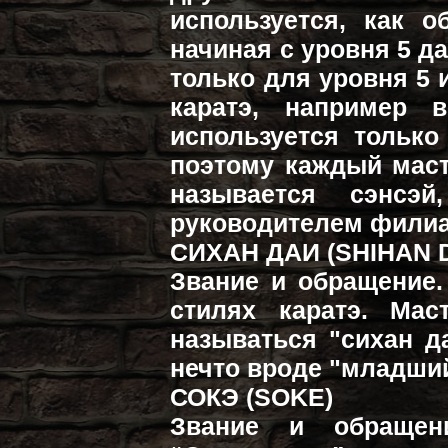
используется, как о
начиная с уровня 5 да
только для уровня 5 
каратэ, например в
используется только
поэтому каждый маст
называется сэнсэ
руководителем филиал
СИХАН ДАИ (SHIHAN D
Звание и обращение.
стилях каратэ. Мас
называться "сихан д
нечто вроде "младший
СОКЭ (SOKE)
Звание и обращен