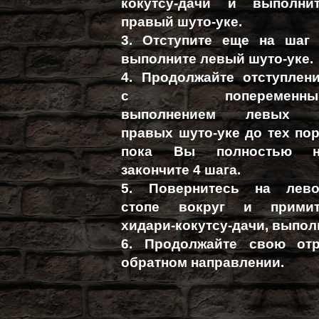
кокутсу-дачи и выполни
правый шуто-уке.
3. Отступите еще на шаг
выполните левый шуто-уке.
4. Продолжайте отступлен
с попеременны
выполнением левых 
правых шуто-уке до тех пор
пока Вы полностью н
закончите 4 шага.
5. Повернитесь на лев
стопе вокруг и прими
хидари-кокутсу-дачи, выпол
6. Продолжайте свою отр
обратном направлении.