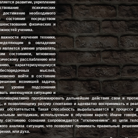
вляется развитие, укрепление
твование психических
 достижение необходимого
го состояния посредством
ршенствования физических и
ожностей ученика.
важности изучения техники,
ределяющим в овладении
е является умение управлять
ким состоянием, мгновенно
ихическому расслаблению или
анию, характеризующемуся
беспорядочных мыслей,
новенно войти в состояние
решения возникшей задачи,
 на уровне подсознания
ивать имеющуюся ситуацию и
поливариативно программировать дальнейшие действия свои и проти
д., и позволяющему разуму спонтанно и адекватно воспринимать и реа
их обстоятельств. Такая способность вырабатывается в процессе 
иальным методикам, используемым в обучении карате. Иначе говоря,
му состоянию сознания сопровождается "отключением" из цепи тело
кого анализа ситуации, что позволяет принимать правильные решения
рения, или духа.