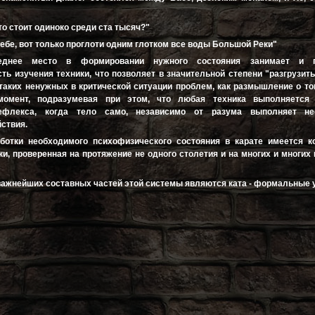
что стоит одиноко среди ста тысяч?"
тебе, вот только проглоти одним глотком все воды Большой Реки"
еднее место в формировании нужного состояния занимает и п
ть изучения техники, что позволяет в значительной степени "разгрузить
 таких ненужных в критической ситуации проблем, как размышление о том
момент, подразумевая при этом, что любая техника выполняется
рефлекса, когда тело само, независимо от разума выполняет н
ствия.
ботки необходимого психофизического состояния в карате имеется к
ки, проверенная на протяжение не одного столетия и на многих и многих
важнейших составных частей этой системы являются ката - формальные