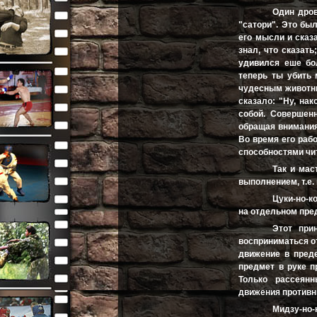
Один дров
"сатори". Это бы
его мысли и сказ
знал, что сказат
удивился еше бол
теперь ты убить 
чудесным животны
сказало: "Ну, нак
собой. Совершенн
обращая внимания
Во время его раб
способностями чит
Так и мас
выполнением, т.е.
Цуки-но-к
на отдельном пре
Этот при
восприниматься о
движение в преде
предмет в руке п
Только рассеян
движения противн
Мидзу-но