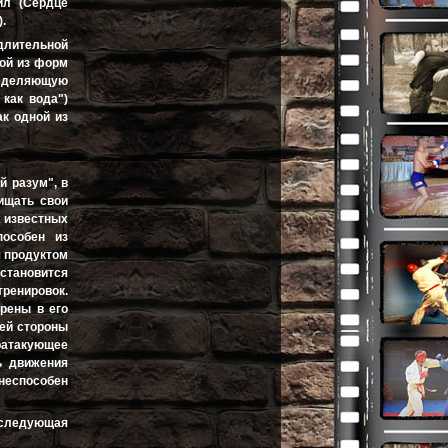
йл (Сердце
.
длительной
ной из форм
пределяющую
 как вода")
к одной из
й разум", в
ищать свои
х известных
пособен из
я продуктом
 становится
ренировок.
ерены в его
ей стороны
тратакующее
ь движения
неспособен
ь следующая