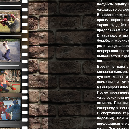
получить оценку 
одежды, то эффект
В спортивном кар
правил соревнова
характеру действ
предплечьем или 
В каратэдо атак
борьбе, и маскир
роли защищающе
непрерывно после
выполняется в фа
ним.
Броски в карат
сопровождаемого 
нужном месте и 
наименьшей уст
маневрированием,
После проведени
удар рукой или н
смысла. При вып
сопернику, чтобы 
В спортивном кар
подсечка) или А
придерживая его 
удар. При выпол