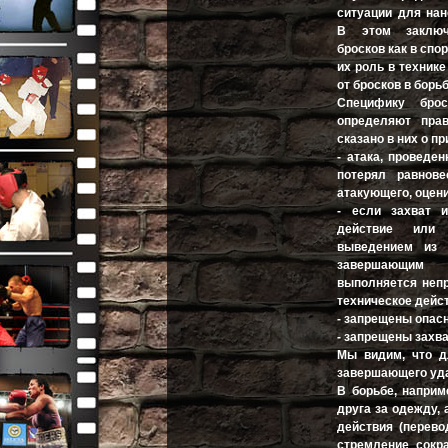
ситуации для на
В этом заключ
бросков как в спо
их роль в технике
от бросков в борьб
Специфику брос
определяют прав
сказано в них о п
- атака, проведен
потерял равнове
атакующего, оцени
- если захват 
действие или
выведением из 
завершающим 
выполняется непр
техническое дейс
- запрещены опасн
- запрещены захва
Мы видим, что д
завершающего уда
В борьбе, наприм
друга за одежду, 
действия (перево
стремление сокр