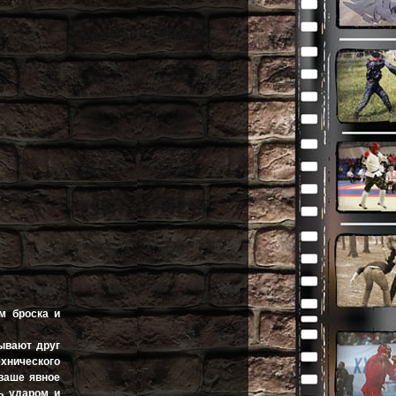
м броска и
тывают друг
ехнического
 ваше явное
ь ударом и