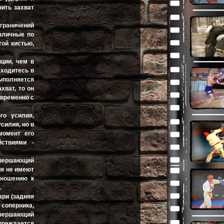
нить захват
граничений
азличные по
той кистью,
ции, чем в
аходитесь в
ыполняется
хват, то он
овременно с
го усилия,
силия, но в
момент его
ствиями -
авершающий
ия не имеют
тношению к
.
ари (задняя
соперника,
завершающий
преждается