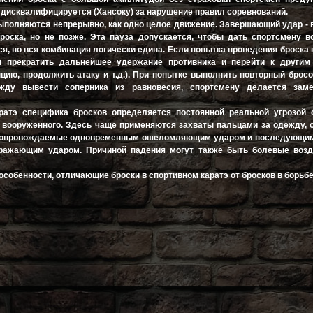
и дисквалифицируется (Хансоку) за нарушение правил соревнований.
выполняются непрерывно, как одно целое движение. Завершающий удар - в
роска, но не позже. Эта пауза допускается, чтобы дать спортсмену 
я, но вся комбинация логически едина. Если попытка проведения броска 
н прекратить дальнейшее удержание противника и перейти к другим
нцию, продолжить атаку и т.д.). При попытке выполнить повторный бросо
жду вывести соперника из равновесия, спортсмену делается зам
ратэ специфика бросков определяется постоянной реальной угрозой 
о вооруженного. Здесь чаще применяются захваты пальцами за одежду, 
 сопровождаемые одновременным ошеломляющим ударом и последующим
ажающим ударом. Причиной падения могут также быть болевые возд
собенности, отличающие броски в спортивном каратэ от бросков в борьбе