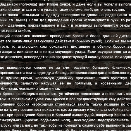
Вадза-ари (пол-очка) или Иппон (очко), и даже если вы успели выпол
ивно защититься от его удара в таком положении будет очень трудно.
атэ захват пальцами за одежду выполняется довольно редко (из-за о
ний, см. выше). Если для проведения броска используются руки, то р
ия - давление, подхватывание и т.д. - в основном выполняются откры
локтевым сгибом.
ующий спортсмен начинает проведение броска с более дальней дистан
ует его каким-либо атакующим действием (обычно рукой). Если же вы н
гося, то атакующий сам сокращает дистанцию и обычно бросок в
 защиты или защиты и контратакующего удара. Если осуществляется за
зе движения, непосредственно предшествующей началу броска, или одн
эдо выполняются скорее не за счет развития большого физическо
крепким захватом за одежду, а благодаря приложению даже небольшого у
в нужное время, используя динамику противника, тонко чувствуя 
ойчивости, зачастую нарушая ее не прямыми, а косвенными дей
 финтами, ложными атаками и т.д.
я броска необходимо сохранить устойчивое положение и выполнить з
огой. В противном случае сам бросок и все предшествующие ему действ
олнении броска необходимо стремиться занять такую позицию по о
не дать ему возможности схватить вас за одежду и увлечь за собой на пол
атэ при проведении бросков с большой амплитудой, например Ко-сото-г
си-сукуи-агэ (бросок подъемом ноги), необходимо подстраховывать 
за руку или за ногу, но так, чтобы не помешать самому себе выполнить 
нении броска с большой амплитудой без страховки спортсмен преду