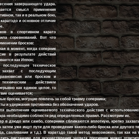
несения завершающего удара.
ается смысл применения
ртивном, так и в реальном бою,
 каратэдо и основное отличие
е.
ков в спортивном каратэ
ила соревнований. Вот что
рименении бросков:
ная в момент, когда соперник
сие в результате действий
вается как Иппон;
и последующее техническое
 захват с последующим
равновесия или броском и
техническим действием
ерывно как единое целое, то
твие оценивается;
ые броски, могущие повлечь за собой травму соперника;
ты и удержания противника без обозначения ударов.
ля выполнения оцениваемого технического действия с использование
ра необходимо соблюсти ряд определенных правил. Рассмотрим их.
ер в дзюдо или самбо, соперники сближаются вплотную, крепко захва
а затем уже ищут пути для проведения какого-либо броска или другого т
да, сваливания и т.д.). В каратэдо такой метод невозможен, так как на
атить дистанцию для осуществления захвата противник может ответит