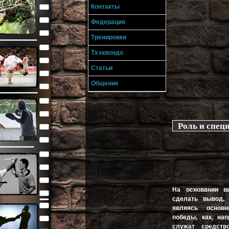
Контакты
Федерация
Тренировки
Тхэквондо
Статьи
Общение
Роль и спец
На основании в
сделать вывод, 
являясь основ
победы, как, на
служат средств