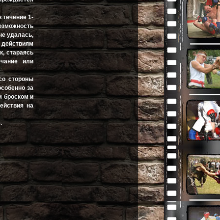
 течение 1-
возможность
не удалась,
 действиям
к, стараясь
ечание или
со стороны
особенно за
 броском и
ействия на
.