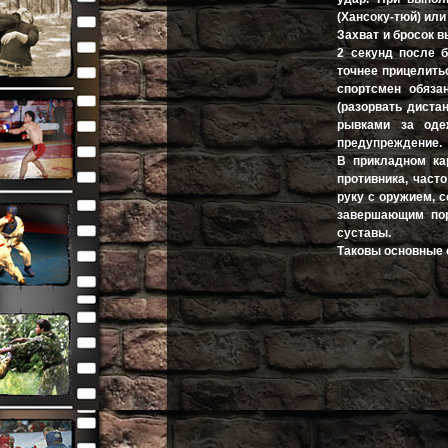
(Хансоку-тюй) ил
Захват и бросок 
2 секунд после б
точнее прицелитьс
спортсмен обяза
(разорвать диста
рывками за оде
предупреждение.
В прикладном ка
противника, част
руку с оружием,
завершающим пор
суставы.
Таковы основные о