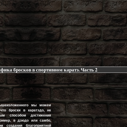
ифика бросков в спортивном каратэ. Часть 2
ышеизложенного мы можем
что броски в каратэдо, не
ным способом достижения
пример, в дзюдо или самбо,
ом создания благоприятной