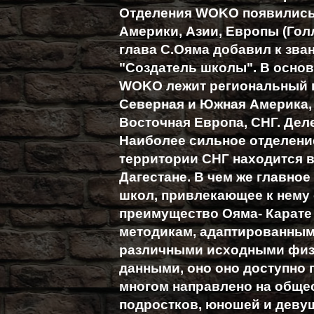
Отделения WOKO появились
Америки, Азии, Европы (Голл
глава С.Ояма добавил к зва
"Создатель школы". В основ
WOKO лежит региональный п
Северная и Южная Америка, 
Восточная Европа, СНГ. Дел
Наиболее сильное отделени
территории СНГ находится в
Дагестане. В чем же главное
школ, привлекающее к нему 
преимущество Ояма- Карате 
методикам, адаптированным
различными исходными физ
данными, оно оно доступно 
многом направлено на обще
подростков, юношей и девуш