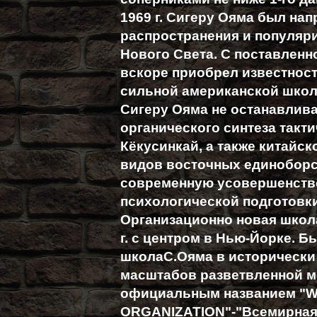
1969 г. Сигеру Ояма был на
распространения и популяр
Нового Света. С поставленн
вскоре приобрел известност
сильной американской школы
Сигеру Ояма не останавлива
органического синтеза такт
Кёкусинкай, а также китайск
видов восточных единоборс
современную усовершенств
психологической подготовк
Организационно новая школ
г. с центром в Нью-Йорке. Б
школаС.Ояма в исторически
масштабов разветвленной м
официальным названием "
ORGANIZATION"-"Всемирная 