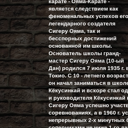
карате - Ояма-Карате -
является следствием как
феноменальных успехов ег
легендарного создателя
Сигеру Ояма, так и
бесспорных достижений
основанной им школы.
Основатель школы гранд-
мастер Сигеру Ояма (10-ый
Дан) родился 7 июля 1935 г. 
Токио. С 10 - летнего возрас
он начал заниматься в школ
Кёкусинкай и вскоре стал о
и руководителя Кёкусинкай
Сигеру Ояма успешно участ
соревнованиях, а в 1960 г. 
непрерывных 2-х минутных 
соперниками не ниже 1-го да