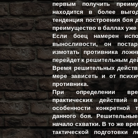
первым получить преим
находится в более выго
тенденция построения боя 
преимущество в баллах уже
Если боец намерен испо
выносливости, он поста
измотать противника лож
перейдет к решительным де
Время решительных действи
мере зависеть и от психи
противника.
При определении вре
практических действий 
особенности конкретной 
данного боя. Решительны
начало схватки. В то же вр
тактической подготовки л