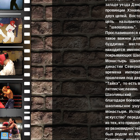
западе уезда Дэн
провинции Хэнан
двух цепей. Вост
цепь называетс
- "шаошишань".
Прославившееся 
такое важное дл
буддизма место
находится именн
покрывающих Шао
Монастырь Ша
династии Северн
времена императ
правления под де
"Тайхэ", то есть
летоисчислению.
Шаолиньский 
благодаря боевом
шаолиньское ушу
монастыря. Исто
искусство" перед
из тех, кто прише
из разновидносте
был родом из Южн
Гуанчжоу, откуда