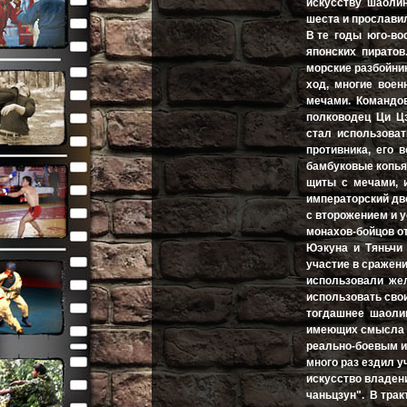
искусству шаолин
шеста и прославил
В те годы юго-в
японских пиратов
морские разбойник
ход, многие воен
мечами. Командо
полководец Ци Цз
стал использоват
противника, его 
бамбуковые копья
щиты с мечами, и
императорский дв
с второжением и 
монахов-бойцов о
Юэкуна и Тяньчи 
участие в сражени
использовали жел
использовать свои
тогдашнее шаоли
имеющих смысла д
реально-боевым и
много раз ездил 
искусство владен
чаньцзун". В тра