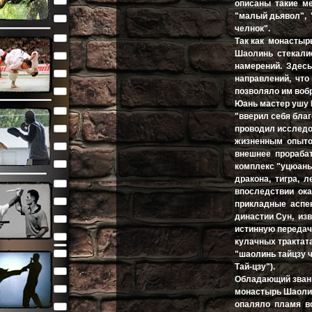
описаны такие ме
"малый дьявол", 
челнок".
Так как монастыр
Шаолинь стекали
намерений. Здес
направлений, что
позволяло им воб
Юань мастер ушу
"вверил себя бла
проводил исследо
жизненным опытом
внешнее прораба
комплекс "уцюань
дракона, тигра, 
впоследствии ока
прикладные аспе
династии Сун, из
истинную передач
кулачных трактата
"шаолинь тайцзу 
Тай-цзу").
Обладающий зван
монастырь Шаолин
опаляло пламя во