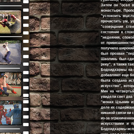
Затем он "осел 
монастыре. Проп
"успокоить мысль
прочистить ум, 
"созерцания сте
состояние к спок
"недеяния, споко
от привязанност
получило широкий
был прозван "пе
Шаолинь был сдел
реку", а также т
Бодхидхармы на 
добавляют еще бол
была создана ист
искусство", кото
Мин на четвертый
увидели свет два 
"монах Цзынин из
деле их содержа
никакой связи ни 
из-за ограниченн
искусствами и п
Бодхидхармы исп