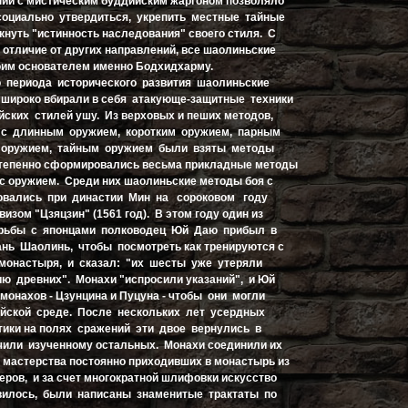
ании с мистическим буддийским жаргоном позволяло
оциально утвердиться, укрепить местные тайные
кнуть "истинность наследования" своего стиля. С
 отличие от других направлений, все шаолиньские
оим основателем именно Бодхидхарму.
 периода исторического развития шаолиньские
широко вбирали в себя атакующе-защитные техники
ских стилей ушу. Из верховых и пеших методов,
я с длинным оружием, коротким оружием, парным
 оружием, тайным оружием были взяты методы
степенно сформировались весьма прикладные методы
 с оружием. Среди них шаолиньские методы боя с
вались при династии Мин на сороковом году
изом "Цзяцзин" (1561 год). В этом году один из
орьбы с японцами полководец Юй Даю прибыл в
нь Шаолинь, чтобы посмотреть как тренируются с
монастыря, и сказал: "их шесты уже утеряли
ю древних". Монахи "испросили указаний", и Юй
 монахов - Цзунцина и Пуцуна - чтобы они могли
ейской среде. После нескольких лет усердных
ктики на полях сражений эти двое вернулись в
или изученному остальных. Монахи соединили их
з мастерства постоянно приходивших в монастырь из
еров, и за счет многократной шлифовки искусство
звилось, были написаны знаменитые трактаты по