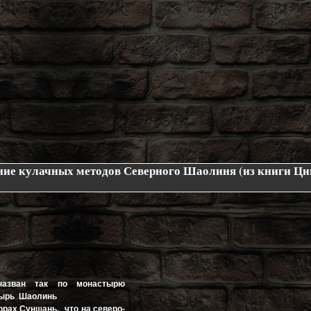
ие кулачных методов Северного Шаолиня (из книги Ци
назван так по монастырю
тырь Шаолинь
рах Суншань, что на северо-