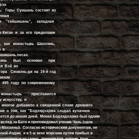
фэн
ь. Горы Суншань состоят из
очная
я "тайшишань", западная
в Китае и за его пределами
я
, как монастырь Шаолинь,
о в
шишань лесах.
олинь был основан при
ая Вэй во
ора Сяовэнь-ди на 19-й год
визом
 в 495 году по современному
монастырь прославился
у искусству, и
 многое добавило к священной славе древнего
рия о том, как "Бодхидхарма создал кулачное
ается до наших дней. Монах Бодхидхарма был одним
л вслед за Бато и проповедовал учение Чань (одна
й Махаяны). Согласно историческим документам, он
ой Индии, и в 5-м веке морским путем прибыл в
 отправился на север, проповедуя учение Чань.