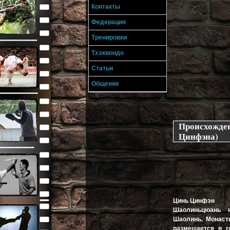
Контакты
Федерация
Тренировки
Тхэквондо
Статьи
Общение
Происхожден
Цинфэна)
Цинь Цинфэн
Шаолиньцюань 
Шаолинь. Монас
размещается в го