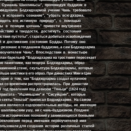
в Суншань Шаолиньсы", проповедуя буддизм в
оведуемое Бодхидхармой учение Чань требовало
 и исправить сознание", "убрать всю дхарма,
увидеть его истинную природу", с помощью
ны в позиции цзочань" привести внутреннее
ойствию и твердости, достигнуть состояния
йствия пустоты", стараться добиться освобождения
ей и достижения состояния Будды. Потому оно
 резонанс в тогдашнем буддизме, а сам Бодхидхарма
рвоучителем Чань". Впоследствии в монастыре
ан барельеф "Бодхидхарма на тростнике пересекает
акие памятники, как пещера Бодхидхармы, образ
каменной стене, скульптура Бодхидхармы, которые
ьше мистики в его образ. При династиях Мин и Цин
ория о том, как "Бодхидхарма создал кулачное
рая со временем распространилась. При династии
 год правления под девизом "Тяньци" (1624 год)
трактата - "Ицзиньцзин" и "Сисуйцзин", которые
 секты Тяньтай" приписал Бодхидхарме. Hа самом
нием являются оздоровительные методы, не имеющие
с шаолиньским ушу, ни с чань-буддизмом. Позднее
ости исторических познаний у занимающихся боевыми
реклонения перед именами первоучителей имя
ользовали для создания истории различных стилей