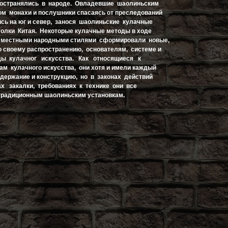
ространялись в народе. Овладевшие шаолиньским
м монахи и послушники спасаясь от преследований
ись на юг и север, занося шаолиньские кулачные
олки Китая. Hекоторые кулачные методы в ходе
с местными народными стилями сформировали новые,
 своему распространению, основателям, системе и
ды кулачног искусства. Как относящиеся к
м кулачного искусства, они хотя и имели каждый
держание и конструкцию, но в законах действий
х закалки, требованиях к технике они все
традиционным шаолиньским установкам.