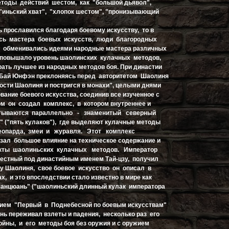
тоды действий шестом, как "большой дьявол",
"иньский хват", "хлопок шестом", "пронизывающий
ь прославился благодаря боевому искусству, то в
сь мастера боевых искусств, люди благородных
ь обменивались идеями народные мастера различных
 повышало уровень шаолинских кулачных методов,
рать лучшее из народных методов боя. При династии
 Бай Юнфэн преклоняясь перед авторитетом Шаолиня
гости Шаолиня и постригся в монахи", целыми днями
вание боевого искусства, соединив все изученное с
 он создал комплекс, в котором внутреннее и
тываются параллельно - знаменитый северный
" ("пять кулаков"), где выделяют кулачные методы
леопарда, змеи и журавля. Этот комплекс
зал большое влияние на техническое содержание и
кты шаолиньских кулачных методов. Император
вестный под династийным именем Тай-цзу, получил
у Шаолиня, свое боевое искусство он описал в
х, и это впоследствии стало известно в мире как
чанцюань" ("шаолиньский длинный кулак императора
ием "Первый в Поднебесной по боевым искусствам"
ь переживал взлеты и падения, несколько раз его
йны, и его методы боя без оружия и с оружием