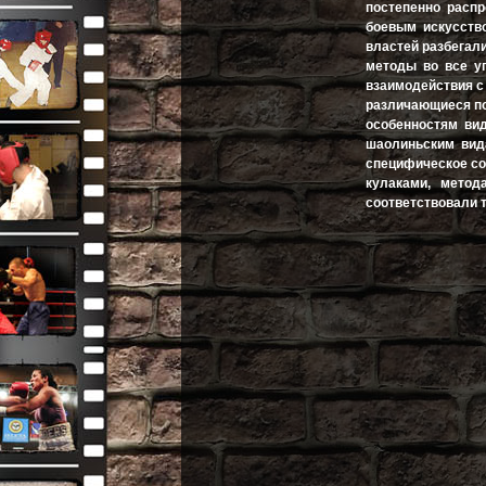
постепенно расп
боевым искусство
властей разбегал
методы во все уг
взаимодействия 
различающиеся по
особенностям ви
шаолиньским вида
специфическое со
кулаками, метода
соответствовали 