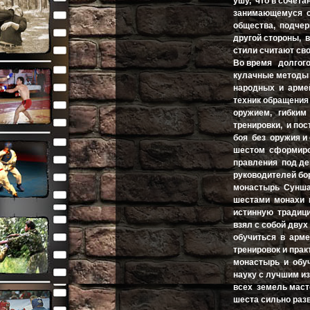
ушу, что в сочет
занимающемуся с
общества, подчер
другой стороны, в
стили считают св
Во время долгого
кулачные методы 
народных и армей
техник обращени
оружием, гибким
тренировки, и по
боя без оружия и
шестом сформиро
правления под дев
руководителей б
монастырь Сунша
шестами монахи 
истинную традици
взял с собой двух
обучиться в арм
тренировок и пра
монастырь и обуч
науку с лучшим и
всех земель маст
шеста сильно ра