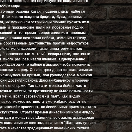
ьского шеста, с тех пор искусство шаолиньского
ось в мире.
осточные районы Китая подвергались набегам
. В их число входили бродяги, буси, ронины,
и, их мечи были остры и они любили пускать их в
ные и гражданские пали на побережье под их
вавший в то время сопротивлением японцам
игуан лично возглавил войска, изменил тактику,
ь собственные достоинства против недостатков
войска использовали такие виды оружия, как
, "волчехвостые метлы", секиры-пики, плетеные
 много раз разбивали японцев. Одновременно
ор издал эдикт о наборе в армию, чтобы покончить
успокоить народ. Свыше трех десятков шаолиньских
ткликнулось на призыв, под руководством монахов
они достигли района Шанхай-Ханьчжоу и приняли
ях с японцами. Так как эти монахи-бойцы часто
езные шесты, то противнику не было возможности
 мечи, враг "встретился - и пал". Как видим,
ньское искусство шеста уже избавилось от не
вижений и красивых, но бессильных приемов, стало
скусством. Стратег времен династии Мин Чэн Чундоу
учиться в монастырь Шаолинь, всю жизнь исследовал
ия шаолиньским шестом, и написал "Шаолинь гуньфа
ктате в качестве традиционных шаолинских техник