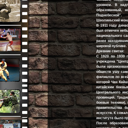
уровнем. В надп
образованный, 
Поднебесной".
Шаолиньский мон
В 1911 году дина
был отмечен небы
национального са
ранее находившие
широкой публике.
Древние свитки:
С 1920 по 1930 
учреждена "Центр
были организован
обществ ушу сам
филиалов по всей
которой Чан Кайш
китайским боевы
Центрального ин
провинций. Тради
боевые техники),
правительства 
искусств. К сожал
институте было п
После образован