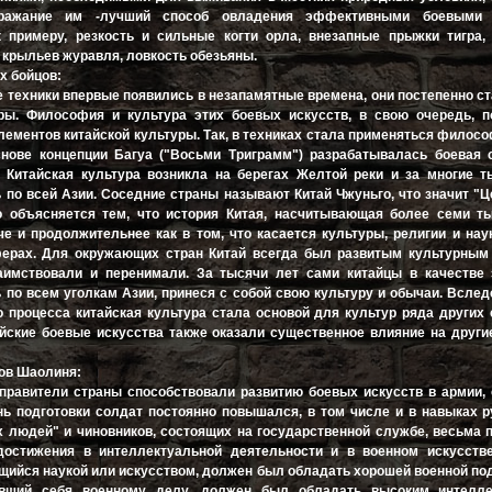
ражание им -лучший способ овладения эффективными боевыми т
к примеру, резкость и сильные когти орла, внезапные прыжки тигра,
 крыльев журавля, ловкость обезьяны.
х бойцов:
ые техники впервые появились в незапамятные времена, они постепенно с
уры. Философия и культура этих боевых искусств, в свою очередь, п
лементов китайской культуры. Так, в техниках стала применяться филос
снове концепции Багуа ("Восьми Триграмм") разрабатывалась боевая 
. Китайская культура возникла на берегах Желтой реки и за многие 
 по всей Азии. Соседние страны называют Китай Чжуньго, что значит "
о объясняется тем, что история Китая, насчитывающая более семи ты
че и продолжительнее как в том, что касается культуры, религии и наук
ферах. Для окружающих стран Китай всегда был развитым культурным 
заимствовали и перенимали. За тысячи лет сами китайцы в качестве 
 по всем уголкам Азии, принеся с собой свою культуру и обычаи. Вслед
 процесса китайская культура стала основой для культур ряда других 
айские боевые искусства также оказали существенное влияние на други
ов Шаолиня:
правители страны способствовали развитию боевых искусств в армии,
нь подготовки солдат постоянно повышался, в том числе и в навыках 
х людей" и чиновников, состоящих на государственной службе, весьма
достижения в интеллектуальной деятельности и в военном искусстве"
щийся наукой или искусством, должен был обладать хорошей военной под
тивший себя военному делу, должен был обладать высоким интелл