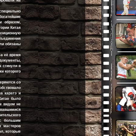
ировали на
 специально
богатейшие
м образом,
тории Китая
позиционную
объединения
ыли обязаны
За её время
документы,
 сгинули в
ки которого
теряются со
собствовало
а каратэ и
Китае было
м видом не
дававшимися
ительского
 с большим
х мастеров
ол, которые