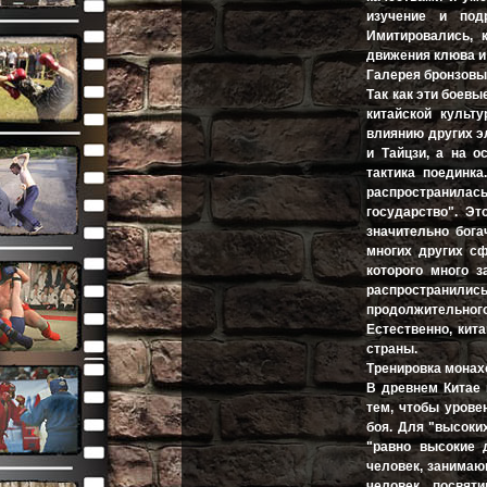
изучение и под
Имитировались, 
движения клюва и
Галерея бронзовы
Так как эти боев
китайской культ
влиянию других э
и Тайцзи, а на о
тактика поединка
распространилась
государство". Эт
значительно бога
многих других с
которого много 
распространились
продолжительного
Естественно, кит
страны.
Тренировка монах
В древнем Китае 
тем, чтобы урове
боя. Для "высоки
"равно высокие 
человек, занимаю
человек, посвя