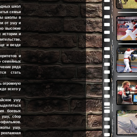
родных школ
ратья семьи
еты школы в
ли от ушу и
но высокие
 истории и
вительстве.
ще и везде
оритетов и
ю семейных
ечение ряда
тся стать
ть огромную
жде всего у
айское ушу
выделяться
ния боевых
 ушу, сбор
деофильмов.
школы ушу.
 рекламная