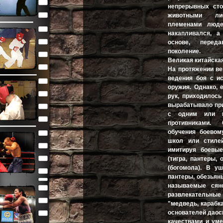
непрерывных ст
животными л
племенами люде
накапливался, а
основе, перед
поколение.
Великая китайская
На протяжении ве
ведения боя с и
оружия. Однако, 
рук, приходилось
вырабатывало пр
с одним или н
противниками.
обучения боевом
школ или стиле
имитируя боевы
(тигра, пантеры,
(богомола). В у
пантеры, обезьяны
называемые сян
развлекательные 
"медведь, карабк
основателей даос
качествами и ум