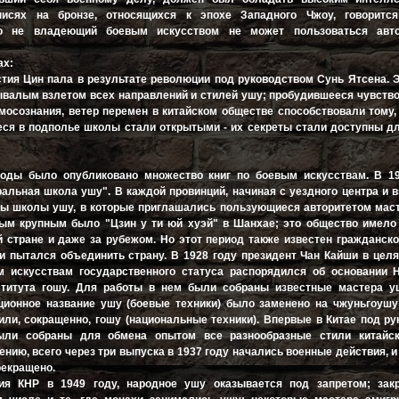
исях на бронзе, относящихся к эпохе Западного Чжоу, говорится
но не владеющий боевым искусством не может пользоваться авт
ах:
стия Цин пала в результате революции под руководством Сунь Ятсена. 
валым взлетом всех направлений и стилей ушу; пробудившееся чувств
мосознания, ветер перемен в китайском обществе способствовали тому,
ся в подполье школы стали открытыми - их секреты стали доступны д
годы было опубликовано множество книг по боевым искусствам. В 19
альная школа ушу". В каждой провинций, начиная с уездного центра и 
ы школы ушу, в которые приглашались пользующиеся авторитетом маст
ым крупным было "Цзин у ти юй хуэй" в Шанхае; это общество имело
 стране и даже за рубежом. Но этот период также известен гражданско
и пытался объединить страну. В 1928 году президент Чан Кайши в цел
м искусствам государственного статуса распорядился об основании Н
ститута гошу. Для работы в нем были собраны известные мастера у
ционное название ушу (боевые техники) было заменено на чжуньгоушу
 или, сокращенно, гошу (национальные техники). Впервые в Китае под р
были собраны для обмена опытом все разнообразные стили китайс
ению, всего через три выпуска в 1937 году начались военные действия, и
рекращено.
ия КНР в 1949 году, народное ушу оказывается под запретом; за