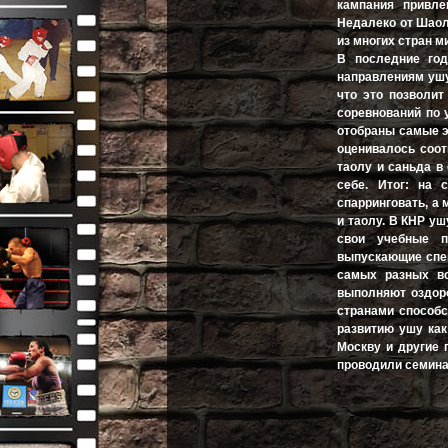
кампания привле
Недалеко от Шаол
из многих стран ми
В последние год
направлениям ушу
что это позволит
соревнований по 
отобраны самые э
оценивалось соот
таолу и саньда в
себе. Итог: на
спарринговать, а
и таолу. В КНР у
свои учебные п
выпускающие спец
самых разных во
выполняют оздор
странами способс
развитию ушу как
Москву и другие 
проводили семина