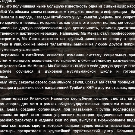
ь годами.
ть, что получившая ныне большую известность одна из сильнейших на
нбэй Уи, обязана своим выживанием тому, что носители информации - б
называли в народе, "звезды китайского ушу", смогли уберечь все секр
ого мрачного периода истории, так как они в это время полностью отош
чились на другую профессиональную деятельность, занимая достаточ
твенной и партийной иерархии. Например, Ма Мента стал профессором
верситете, Ма Сянта известен как крупный чиновник по спорту в пра
ера в ушу, они не менее талантливы были и на любом другом попри
служенным уважением.
 перемены в китайском обществе изменили систему социальных при
стей у молодого поколения, что привело к окончательному разрушени
х устоев. Сын Ма Мента - Ма Лианчжан - выбрал себе другую дорогу: в т
буле обучался в духовной мусульманской школе и готови
лем.
ему миру секреты своего фамильного стиля, братья Ма стали проводи
изации и развитию всех направлений Тунбэй в КНР и других странах, пре
правительство Китайской Народной республики решило сделать кит
ом спорта, для чего в рамках общегосударственных программ стали 
ва. Была создана организация под названием "Группа исследова
ачением которой стал поиск уцелевших мастеров традиционных школ
разного характера и издание книг по ушу, выпуск и тиражирование ви
вливаться монастыри, в которых раньше существовали известные 
настырь превратился в крупнейший туристический центр. Большая