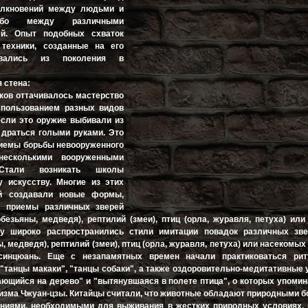
олкновений между людьми и
ибо между различными
й. Опыт подобных схваток
 техники, созданные на его
авались из поколения в
 стена:
ков оттачивалось мастерство
спользованием разных видов
если это оружие выбивали из
 драться голыми руками. Это
иемы борьбы невооруженного
есколькими вооруженными
 Стали возникать школы
у искусству. Многие из этих
й создавали новые формы,
е приемы различных зверей
 обезьяны, медведя), рептилий (змеи), птиц (орла, журавля, петуха) ил
шу широко распространились стили имитации повадок различных звер
, медведя), рептилий (змеи), птиц (орла, журавля, петуха) или насекомых 
синцюань. Еще с незапамятных времен начали практиковаться ри
"танцы макаки", "танцы собаки", а также оздоровительно-медитативные
ающийся на дерево" и "вытянувшаяся в полете птица", о которых упомин
изма Чжуан-цзы. Китайцы считали, что животные обладают природными 
ениями, необходимыми для выживания в жестких природных условиях, 