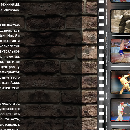
ехниками.
 атакующие
тали частью
одверглась
офия Инь-Ян
стратегия и
тысячелетия
Центральное
сячелетий,
и, так и во
центром, у
эмигрантов
ствие этого
стран Азии.
е азиатские
 следили за
рукопашного
 поощрялись
, то есть,
готовкой, а
ектуальным