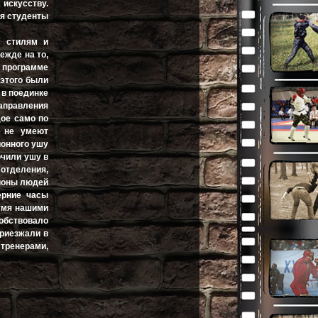
искусству.
ся студенты
м стилям и
ежде на то,
в программе
 этого были
 в поединке
направления
дое само по
о не умеют
ионного ушу
ючили ушу в
тделения,
ионы людей
ерние часы
умя нашими
собствовало
приезжали в
 тренерами,