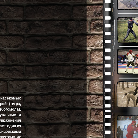
и насекомых
ей (тигра,
(богомола),
туальные и
 упражнения
ает один из
бойцовскими
поэтому их