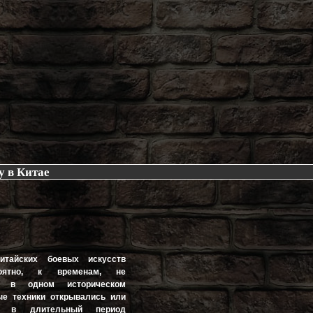
у в Китае
китайских боевых искусств
роятно, к временам, не
и в одном историческом
ые техники открывались или
сь в длительный период