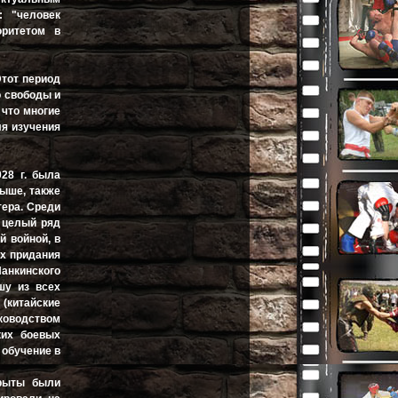
: "человек
оритетом в
Этот период
о свободы и
 что многие
ля изучения
28 г. была
выше, также
ера. Среди
 целый ряд
й войной, в
ях придания
анкинского
шу из всех
 (китайские
уководством
ких боевых
 обучение в
крыты были