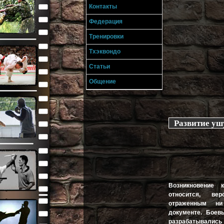
Контакты
Федерация
Тренировки
Тхэквондо
Статьи
Общение
Развитие уш
Возникновение 
относится, ве
отраженным н
документе. Боев
разрабатывали