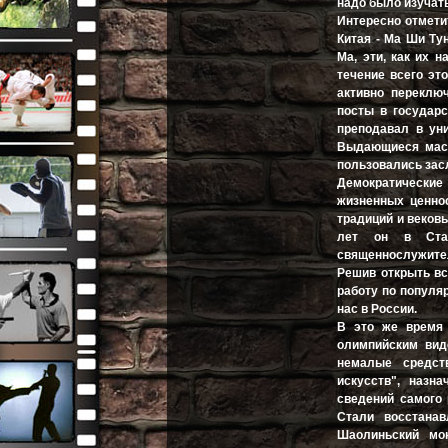
надо было изучат
Интересно отмети
Китая - Ма Ши Ту
Ма, эти, как их 
течение всего эт
активно переклю
посты в государс
преподавал в уни
Выдающиеся маст
пользовались за
Демократические
жизненных ценно
традиций и вековы
лет он в Стам
священнослужите
Решив открыть вс
работу по популяр
нас в России.
В это же время 
олимпийским вид
немалые средст
искусств", назн
сведений самого 
Стали восстана
Шаолиньский мо