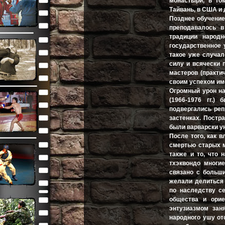
монастыри, в то
Тайвань, в США и
Позднее обучение
преподавалось в
традиции народн
государственное 
такое уже случал
силу и всячески 
мастеров (практи
своим успехом им
Огромный урон на
(1966-1976 гг.
подвергались реп
застенках. Постр
были варварски ун
После того, как 
смертью старых м
также и то, что 
тхэквондо многие
связано с больш
желали делиться 
по наследству с
общества и ори
энтузиазмом зан
народного ушу от