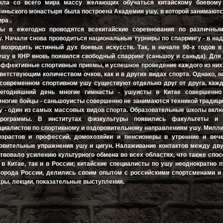
кла со всего мира массу желающих обучаться китайскому боевому 
иньского монастыря была построена Академия ушу, в которой занимают
ра .
ы в ежегодно проводятся всекитайские соревнования по различны
. Начали снова проводиться национальные турниры по спаррингу - в над
 возродить истинный дух боевых искусств. Так, в начале 90-х годов 
ушу в КНР вновь появился свободный спарринг (саньшоу и саньда). Для
ффективные спортивные приемы, и успешное проведение каждого из них
ветствующим количеством очков, как и в других видах спорта. Однако, 
 современном спортивном ушу существуют отдельно друг от друга, каж
 сегодняшний день многие гимнасты - ушуисты в Китае совершенн
 многие бойцы - саньшоуисты совершенно не занимаются техникой традиц
шу - один из самых массовых видов спорта. Образовательные школы вкл
рограммы. В институтах физкультуры появились факультеты и о
иалистов по спортивному и оздоровительному направлениям ушу. Милл
зрастов и профессий, домохозяйки и пенсионеры в утренние и веч
овительные упражнения ушу и цигун. Налаживание контактов между дв
твовало усилению культурного обмена во всех областях, что также спо
 в Китае, так и в России; китайские специалисты по ушу неоднократно 
города России, делились своим опытом с российскими спортсменами и
ры, лекции, показательные выступления.