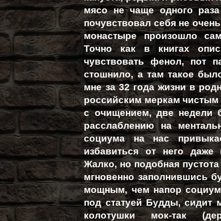
мясо не чаще одного раз
почувствовал себя не очень
монастыре произошло сам
Точно как в книгах опи
чувствовать фенол, пот п
стошнило, а там такое был
мне за 32 года жизни в род
российским меркам чистым 
с очищением, две недели 
расслаблению на менталь
социума на нас привыка
избавиться от него даже 
Жалко, но подобная пустота
мгновенно заполнившись б
мощным, чем напор социума
под статуей Будды, сидит м
колотушки мок-так (де