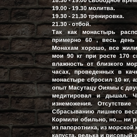
18.30 - 19.00 свободное врем
19.00 - 19.30 молитва.
19.30 - 21.30 тренировка.
21.30 - отбой.
Так как монастырь распо
примерно 60 , весь день 
Монахам хорошо, все жилис
мои 90 кг при росте 170 
влажность от близкого мо
часах, проведенных в ка
монастыре сбросил 10 кг, 
опыт Масутацу Оиямы с двум
медитировал и дышал. Че
изнеможения. Отсутствие
Сбрасыванию лишнего веса
Кормили обильно, но… ни р
из папоротника, из морской
капуста, редька и рисовый х