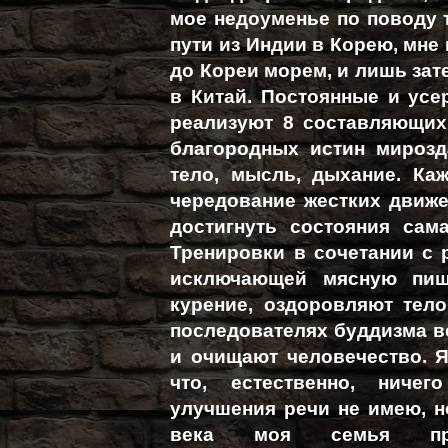
мое недоуменье по поводу т
пути из Индии в Корею, мне
до Кореи морем, и лишь зат
в Китай. Постоянные и ус
реализуют 8 составляющих
благородных истин мирозд
тело, мысль, дыхание. Ка
чередование жестких движ
достигнуть состояния сам
Тренировки в сочетании с 
исключающей мясную пищу
курение, оздоровляют тело
последователях буддизма ве
и очищают человечество. Я
что, естественно, ниче
улучшения речи не имею, но
века моя семья прид