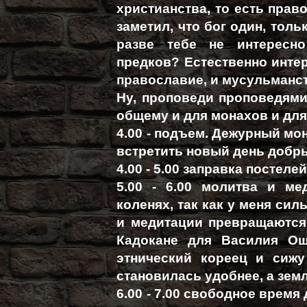
христианства, то есть прав
заметил, что бог один, толь
разве тебе не интересно
предков? Естественно интере
православие, и мусульманс
Ну, проповеди проповедями,
общему и для монахов и для
4.00 - подъем. Дежурный мо
встретить новый день добр
4.00 - 5.00 заправка постеле
5.00 - 6.00 молитва и ме
коленях, так как у меня си
и медитации превращаются 
Кадокане для Василия Още
этнический кореец и сижу
становилась удобнее, а земл
6.00 - 7.00 свободное время