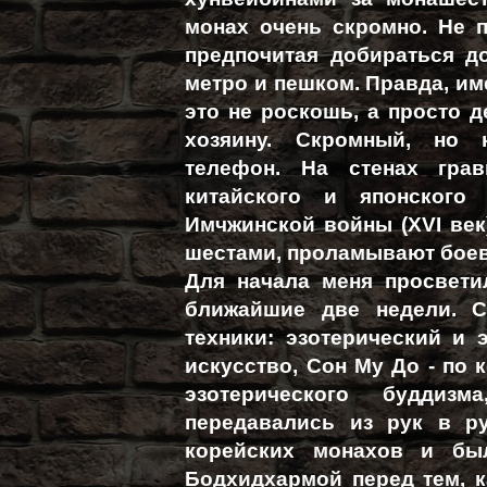
монах очень скромно. Не 
предпочитая добираться д
метро и пешком. Правда, им
это не роскошь, а просто д
хозяину. Скромный, но к
телефон. На стенах гра
китайского и японского 
Имчжинской войны (XVI век
шестами, проламывают боев
Для начала меня просвети
ближайшие две недели. С
техники: эзотерический и 
искусство, Сон Му До - по 
эзотерического буддизм
передавались из рук в р
корейских монахов и бы
Бодхидхармой перед тем, к