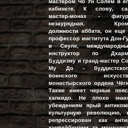
мастером Чо Ун Солем в е
кабинете. К слову, с
мастер-монах - фигур
незаурядная. Кром
должности аббата, он еще
профессор института Дон-Г
в Сеуле, международн
инструктор по Дхарм
Буддизму и гранд-мастер С
Му До - буддистског
воинского искусств
монастырского ордена Чёг
Также имеет черные пояс
хапкидо. Не плохо зна
убеждениям ярый антикомм
культурную революцию, 
репрессирован как ант
хунвейбинами за монашест