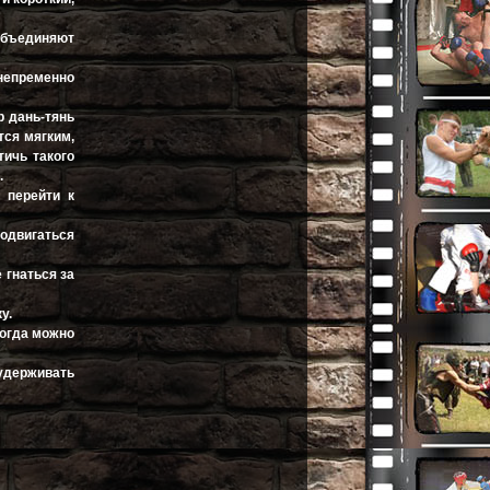
 объединяют
непременно
р дань-тянь
тся мягким,
тичь такого
.
 перейти к
подвигаться
 гнаться за
у.
тогда можно
 удерживать