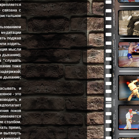
укрепляется
о связана с
пристальное
льзованием
и медитации
деть поджав
 или ходить.
ация мысли
а дыхании);
а "слушать
ыхание тоже
 задержкой;
ое дыхание;
расывать и
овное - это
уководить и
редполагает
ения покоя
рименяется
ие столбом.
жать прямо,
ки вытянуть
и короткий,