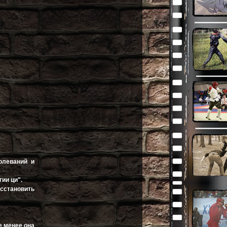
олеваний и
ии ци".
сстановить
е менее она