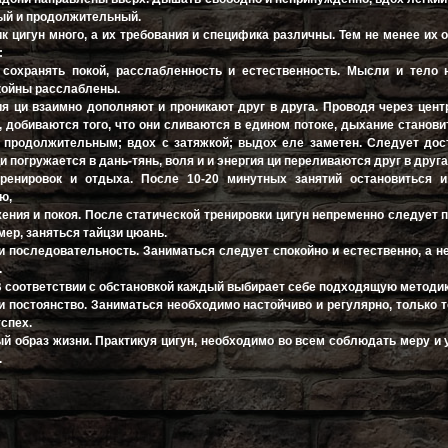
ый и продолжительный.
ик цигун много, а их требования и специфика различны. Тем не менее их
:
 сохранять покой, расслабленность и естественность. Мысли и тело 
койны расслаблены.
гия ци взаимно дополняют и проникают друг в друга. Проводя через цент
 добиваются того, что они сливаются в едином потоке, дыхание станови
 продолжительным; вдох с затяжкой; выдох еле заметен. Следует дос
ци погружается в дань-тянь, воля и и энергия ци переливаются друг в друга
тренировок и отдыха. После 10-20 минутных занятий остановиться и
ю,
жения и покоя. После статической тренировки цигун непременно следует 
мер, заняться тайцзи цюань.
и последовательность. Заниматься следует спокойно и естественно, а не
.
 В соответствии с обстановкой каждый выбирает себе подходящую методик
 и постоянство. Заниматься необходимо настойчиво и регулярно, только 
спех.
ый образ жизни. Практикуя цигун, необходимо во всем соблюдать меру и
.