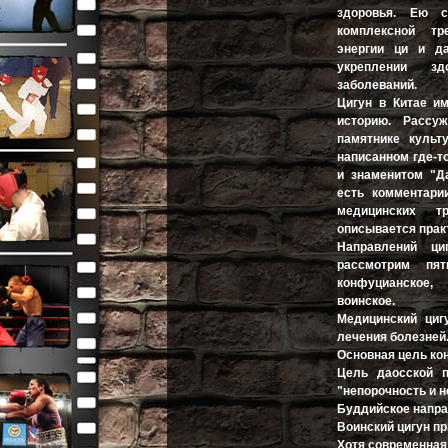
здоровья. Ею с
комплексной тр
энергии ци и д
укреплении з
заболеваний.
Цигун в Китае и
историю. Рассу
памятнике культ
написанном где-то 
и знаменитом "Д
есть комментари
медицинских т
описывается практ
Направлений ци
рассмотрим пят
конфуцианское,
воинское.
Медицинский циг
лечения болезней
Основная цель кон
Цель даосской п
"непорочность и н
Буддийское напра
Воинский цигун пр
Хотя современная 