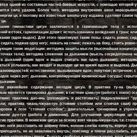
ется одной из составных частей боевых искусств, с помощью которой 
ается сила ударов. Более того, методика внутренних школ неразрывн
нергии ци, и поэтому все известные школы ушу издавна уделяют самое 
 ци.
жание гимнастики цигун заключается в гармонизации тела с испо
ний и cтоек, гармонизации души с использованием вхождения в транс ил
хания (вдох-выдох). Для этого практикуют такие позы: сидеть ровно; си
; сидеть поджав одну ногу; лежать на спине; лежать на боку, стоять ровно
ующие такие медитации: методика защиты мысли (высочайшая концентр
точках тела); методика слежения за дыханием (мысль сосредоточена н
та дыханий (один вдох и выдох считать как одно дыхание); методик
аться услышать, как входит и выходит ци во время вдоха и выдоха). Д
разновидностей: естественное; вызывающее вдох; попутное; встречное; с
выдох через рот; дыхание, контролирующее кровеносные сосуды; скрыт
дыхание.
рим важнейшее содержание методик цигун. В практике ту-на (выб
ым является тренировка дыхания; в системе цзин-гун (работа с покое) осн
твию; практика дао-инь (руководить и растягивать) подразумевает "р
ли; практика чжань-чжуан-гун (стояние столбом или стоячая свая) п
ировки в позе "стояния столбом"; двигательные тренировки и упражн
ином дун-гун (работа в движении). Для улучшения циркуляции ци п
ие практики. В воинском цигун за основу взят чжань-чжуан-гун, т.е. стоян
во: ноги расставить на ширину плеч, колени слегка согнуть, корпус дер
приподнять, но не заваливать внутрь; поясницу и плечи расслабить, ру
адони направлены вверх. Дышать свободно и непринужденно, вдох легкий 