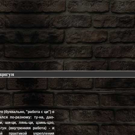
 цигун
 (буквально, "работа с ци") в
лся по-разному: ту-на, дао-
и, ши-ци, лянь-ци, цзинь-цзо,
-гун (внутренняя работа) - и
ой практикой укрепления