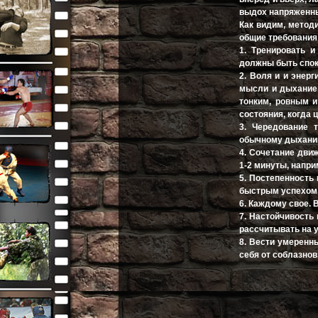
выдох напряженн
Как видим, метод
общие требования
1. Тренировать и
должны быть спо
2. Воля и и энер
мысли и дыхание,
тонким, ровным и
состояния, когда 
3. Чередование 
обычному дыхани
4. Сочетание дви
1-2 минуты, напри
5. Постепенность 
быстрым успехом
6. Каждому свое.
7. Настойчивость
рассчитывать на у
8. Вести умеренн
себя от соблазнов