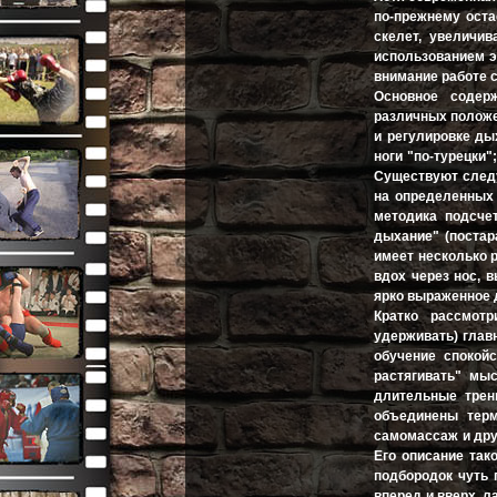
по-прежнему оста
скелет, увеличив
использованием э
внимание работе с
Основное содер
различных положе
и регулировке ды
ноги "по-турецки"
Существуют след
на определенных 
методика подсче
дыхание" (постар
имеет несколько 
вдох через нос, 
ярко выраженное 
Кратко рассмот
удерживать) главн
обучение спокойс
растягивать" мыс
длительные трен
объединены терм
самомассаж и друг
Его описание тако
подбородок чуть 
вперед и вверх, л