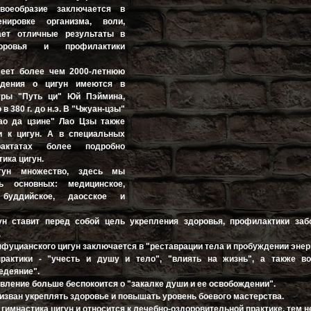
воеобразие заключается в
енировке организма, воли,
ает отличные результаты в
доровья и профилактики
меет более чем 2000-летнюю
ждения о цигун имеются в
уры "Путь ци" Юй Пэймина,
в 380 г. до н.э. В "Чжуан-цзы"
ао да цзине" Лао Цзы также
и к цигун. А в специальных
рактатах более подробно
ика цигун.
гун множество, здесь мы
ь основных: медицинское,
 буддийское, даосское и
ун ставит перед собой цель укрепления здоровья, профилактики заб
.
фуцианского цигун заключается в "реставрации тела и пробуждении энерг
рактики - "учесть и душу и тело", "влиять на жизнь", а также во
едеяние".
вление больше беспокоится о "закалке души и ее освобождении".
изван укреплять здоровье и повышать уровень боевого мастерства.
гимнастика цигун и относится к лечебно-оздоровительной практике, тем н