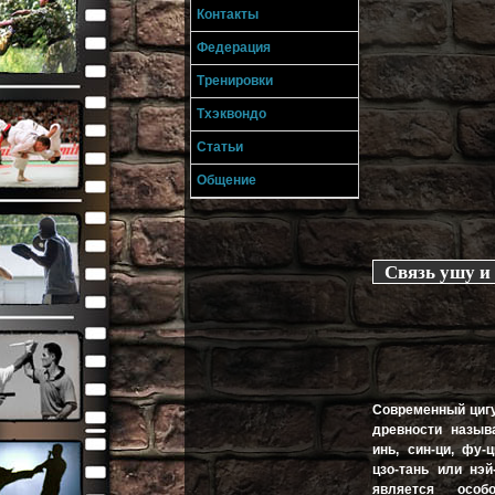
Контакты
Федерация
Тренировки
Тхэквондо
Статьи
Общение
Связь ушу и
Современный цигун
древности называ
инь, син-ци, фу-ц
цзо-тань или нэй
является особ