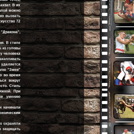
ахват. В их
илой можно
дно вызвать
скусство 72
 "Дракона",
ия. В стиле
ы из головы
 у человека
акапливать
е уделяется
илю "Змеи"
о во время
ься вокруг
сто. Стиль
яжкой. При
кже умению
и начинали
офизическим
о охраняли
ю защищать