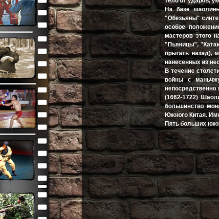
тело от ударов, ук
На базе шаолинь
"Обезьяны" синте
особое положени
мастеров этого н
"Пьяницы", "Ката
прыгать назад), 
нанесенных из не
В течение столет
войны с маньчж
непосредственно 
(1662-1722) Шао
большинство мона
Южного Китая. Им
Пять больших южн