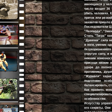
имеющихся у чело
число входят 36 
убить человека. 
приток или резкий
захватов пришло 
Последователи Цз
"Леопарда", "Змеи
Стиль "Тигра" ка
"Дракона" сила не
в ноги, умение о
безукоризненног
упругую силу, и 
нижним конечност
присущи низкие 
удара до полног
противника, душ
"Журавля" харак
подготовке осо
балансировать, ст
Как правило, мо
специализировать
особенностям.
Искусству управл
его секреты. Они