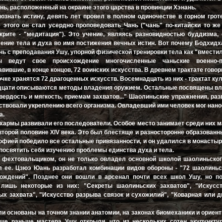
ь, расположенный на окраине этого царства в провинции Хэнань.
познать истину, девять лет провел в полном одиночестве в горном грот
 этого он стал усердно проповедовать Чань ("чань" по-китайски то же
крите - "медитация"). Это учение, являясь разновидностью буддизма,
ление тела и духа во имя постижения вечных истин. Вот почему Бодхид
нь с преподавания Ушу, упорной физической тренировки тела как "вмести
 ведут свое происхождение многочисленные чаньские военно-п
вившие, в конце концов, 72 воинских искусства. В древнем трактате говор
ке хранятся 72 драгоценных искусств. Восемнадцать из них - трактат кул
дцати описываются методы владения оружием. Остальные посвящены вл
вердость и мягкость, приемам захватов..." Шаолиньские упражнения, раз
бствовали укреплению всего организма. Овладевший ими человек мог нан
а.
армы развивали его последователи. Особое место занимает среди них 
второй половине XIV века. Это был блестяще и разносторонне образованн
фией победило все остальные привязанности, и он удалился в монасты
посвятить себя изучению проблемы единства духа и тела.
фехтовальщиком, он не только овладел основной школой шаолиньского
 ее. Цзюэ Юань разработал комбинации видов обороны - "72 шаолиньс
бождений". Позднее они вошли в арсенал почти всех школ Ушу, но п
 лишь некоторые из них: "Секреты шаолиньских захватов", "Искусс
ных захвата", "Искусство разрыва связок и сухожилий", "Коварная или 
ли основаны на точном знании анатомии, на законах биомеханики и ориен
ще раньше мастера Ушу открыли, что из нескольких сотен акупунктур