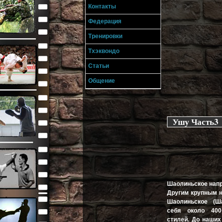
Контакты
Федерация
Тренировки
Тхэквондо
Статьи
Общение
Ушу Часть3
Шаолиньское нап
Другим крупным 
Шаолиньское (Ш
себя около 400
стилей. До наших