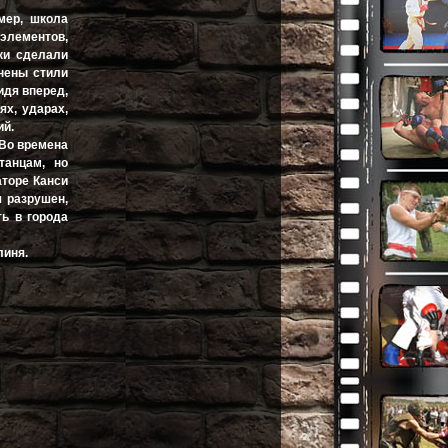
мер, школа
 элементов,
ки сделали
нены стили
идя вперед,
ях, ударах,
ий.
 Во времена
танцам, но
аторе Канси
 разрушен,
ть в города
линя.