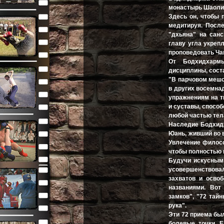
монастырь Шаолин
Здесь он, чтобы 
медитируя. После
"дхьяна" на санс
главу угла укреп
проповедовать Ча
От Бодхидхармы
дисциплины, соста
"В парчовом мешоч
в других восемна
упражнениям на т
и суставы, спосо
любой частью тел
Наследие Бодхидх
Юань, живший во 
Увлечение филосо
чтобы полностью 
Будучи искусным 
усовершенствовал
захватов и осво
названиями. Вот
замков", "72 тай
рука".
Эти 72 приема бы
болевые точки. Е