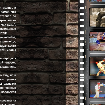
е, молясь и
 самое, что
 ставило во
харма начал
лища духа".
рикладные
ится:
ачного боя,
адению Ци,
вивая кости
осить удары
мастер Цзюэ
ый человек.
рь Шаолинь,
 Ушу, но и
ких приема
од разными
тво боевых
дьявольская
тированы на
ных точек,