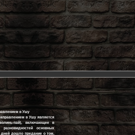
равлением в Ушу
направлением в Ушу является
аолинь-пай), включающее в
 разновидностей основных
 дней дошло предание о том,