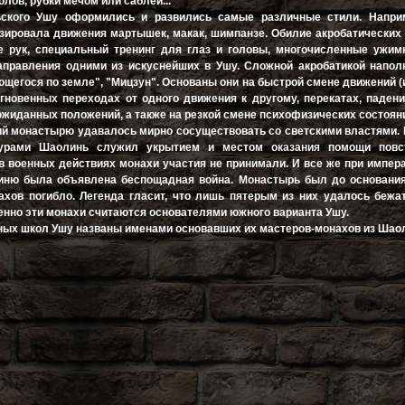
олов, рубки мечом или саблей...
ского Ушу оформились и развились самые различные стили. Напри
зировала движения мартышек, макак, шимпанзе. Обилие акробатических
е рук, специальный тренинг для глаз и головы, многочисленные ужим
аправления одними из искуснейших в Ушу. Сложной акробатикой напол
ющегося по земле", "Мицзун". Основаны они на быстрой смене движений (
мгновенных переходах от одного движения к другому, перекатах, падени
ожиданных положений, а также на резкой смене психофизических состоян
ий монастырю удавалось мирно сосуществовать со светскими властями.
урами Шаолинь служил укрытием и местом оказания помощи повс
в военных действиях монахи участия не принимали. И все же при импер
линю была объявлена беспощадная война. Монастырь был до основания
хов погибло. Легенда гласит, что лишь пятерым из них удалось бежа
енно эти монахи считаются основателями южного варианта Ушу.
ых школ Ушу названы именами основавших их мастеров-монахов из Шао