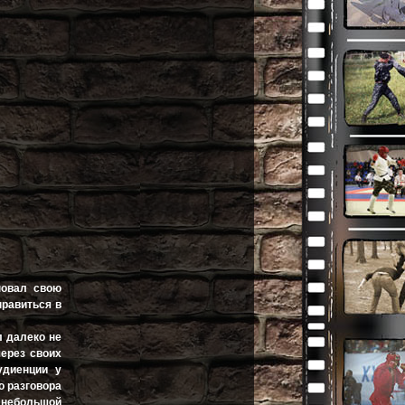
новал свою
правиться в
л далеко не
ерез своих
удиенции у
о разговора
в небольшой