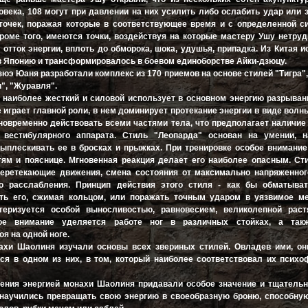
века, 108 могут при давлении на них усилить либо ослабить удар или з
точек, поражая которые в соответствующее время и с определенной с
Кроме того, имеются точки, воздействуя на которые мастеру Ушу нетру
 отток энергии, вплоть до обморока, шока, удушья, припадка. Из Китая и
в Японию и трансформировалось в боевом единоборстве Айки-дзюцу.
юэ Юаня разработали комплекс из 170 приемов на основе стилей "Тигра",
", "Журавля".
к наиболее жесткий и силовой использует в основном энергию разрыван
 играет главной роли, в нем доминирует протекание энергии в виде волн
дновременно действовать всеми частями тела, что предполагает наличие
о вестибулярного аппарата. Стиль "Леопарда" основан на умении, н
выплескивать ее в бросках и прыжках. При тренировке особое внимани
ям и пояснице. Мгновенная реакция делает его наиболее опасным. Ст
перетекающие движения, смена состояния от максимально напряженног
о расслабления. Принцип действия этого стиля - как бы обматыват
ить его, сжимая кольцом, или поражать точным ударом в уязвимое ме
теризуется особой выносливостью, равновесием, великолепной раст
бое внимание уделяется работе ног в различных стойках, а та
оя на одной ноге.
нахи Шаолиня изучали основы всех звериных стилей. Овладев ими, он
ся в одном из них, в том, который наиболее соответствовал их псих
ения энергией монахи Шаолиня придавали особое значение и тщательн
 научились превращать свою энергию в своеобразную броню, способну