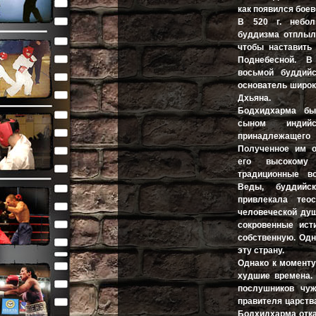
как появился бое
В 520 г. небол
буддизма отплыл
чтобы наставить
Поднебесной. 
восьмой буддийс
основатель широк
Дхьяна.
Бодхидхарма бы
сыном индийс
принадлежаще
Полученное им о
его высокому
традиционные во
Веды, буддийс
привлекала тео
человеческой душ
сокровенные ист
собственную. Одн
эту страну.
Однако к моменту
худшие времена. 
послушников чу
правителя царства
Бодхидхарма отка