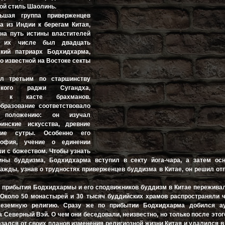
вой стиль Шаолинь.
ьшая группа приверженцев
а из Индии к берегам Китая,
 на путь истины властителей
В их числе был двадцать
кий патриарх Бодхидхарма,
о известной на Востоке секты
л третьим по старшинству
кого раджи Сугандха,
го к касте брахманов.
бразование соответствовало
 положению: он изучал
инские искусства, древние
кие сутры. Особенно его
софия, учение о единении
и с божеством. Чтобы узнать
ины буддизма, Бодхидхарма вступил в секту йога-чара, а затем ос
ажды, узнав о трудностях приверженцев буддизма в Китае, он решил от
 прибытия Бодхидхармы и его сподвижников буддизм в Китае пережива
Около 50 монастырей и 30 тысяч буддийских храмов распространяли ч
жеземную религию. Сразу же по прибытии Бодхидхарма добился а
 Северный Вэй. О чем они беседовали, неизвестно, но только после этог
зался от своих планов изменения религиозной жизни Китая и удалился 