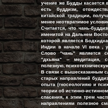
учение же Будды касается 
есть буддизм, отождеств
китайской традиции, получ
менее неотвратимое услови
Считается, что чань-будди
именитой на Дальнем Восток
которой является Бодхидха
Индии в начале VI века ,
Слово "чань" является с
"дхьяна" -- медитация, 
полезную, психотехническу
В связи с вышесказанным сл
старых направлений буддиз
опыта (гносеологияю и псих
теории об истинно-истинном 
спасения, к этим трем час
направлениям полезное см