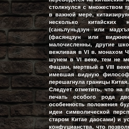
столкнулся с множеством т
в важной мере, китаизируя
несколько китайских н
(саньлуньдзун или мадхъ
(фасянцзун или виджня
малочисленны, другие шко
вежливая в VI в. монахом Ч
шунем в VI веке, тем не м
Фацзан, мертвый в VIII век
имевшая видную философс
перешагнула границы Китая.
Следует отметить, что на 
печать особого рода дво
особенность положения бу
идеи символической персп
старом Китае даосами) и у
конфуцианства, что позвол