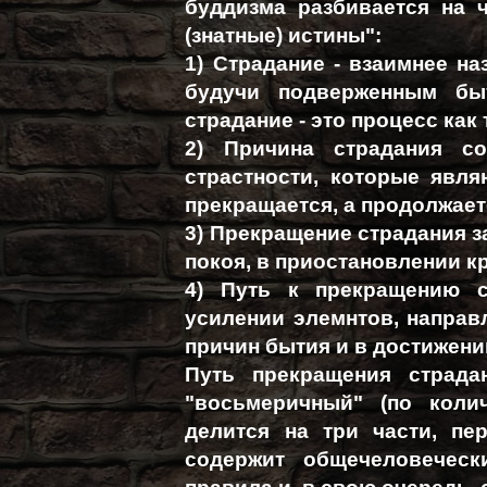
буддизма разбивается на 
(знатные) истины":
1) Страдание - взаимнее наз
будучи подверженным бы
страдание - это процесс как
2) Причина страдания со
страстности, которые явля
прекращается, а продолжает
3) Прекращение страдания з
покоя, в приостановлении к
4) Путь к прекращению с
усилении элемнтов, направ
причин бытия и в достижени
Путь прекращения страда
"восьмеричный" (по коли
делится на три части, пе
содержит общечеловеческ