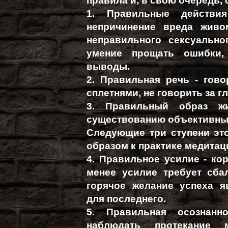
правила и, в свою очередь, 
1. Правильные действи
непричинение вреда живом
неправильного сексуально
умение прощать ошибки,
выводы.
2. Правильная речь - гово
сплетнями, не говорить за г
3. Правильный образ жи
существованию объективны
Следующие три ступени эт
образом к практике медитац
4. Правильное усилие - ко
менее усилие требует сба
горячое желание успеха 
для последнего.
5. Правильная осознанн
наблюдать протекание 