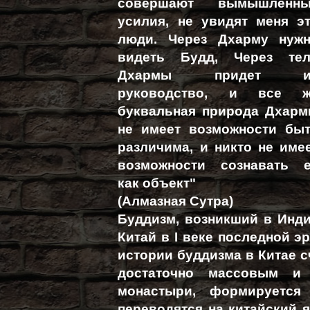
совершают вымышленны
усилия, не увидят меня э
люди. Через Дхарму нуж
видеть Будд, Через те
Дхармы придет и
руководство, и все ж
буквальная природа Дхар
не имеет возможности бы
различима, и никто не име
возможности сознавать 
как объект"
(Алмазная Сутра)
Буддизм, возникший в Индии
Китай в I веке последной 
истории буддизма в Китае сч
достаточно массовым и
монастыри, формируется 
переводятся на китайский я