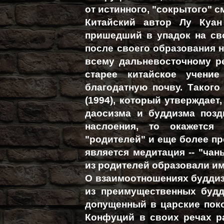
от истинного, "сокрытого" 
Китайский автор Лу Куан
пришедший в упадок на сво
после своего образования н
всему дальневосточному ре
старее китайское учение
благодатную почву. Таког
(1994), который утверждает,
даосизма и буддизма поз
наслоения, то окажется
"родителей" и еще более пр
является медитация -- "чан
из родителей образовали им
О взаимоотношениях буддиз
из преимущественных будд
допущенный в царские покои 
Конфуций в своих речах р