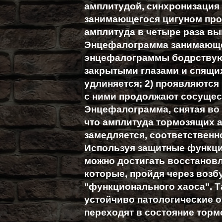
амплитудой, синхронизация 
занимающегося цигуном про
амплитуда в четыре раза вы
Энцефалограмма занимающег
энцефалограммы бодрствую
закрытыми глазами и спящих
удлиняется; 2) проявляются
с ними продолжают сосущес
Энцефалограмма, снятая во 
что амплитуда тормозящих 
замедляется, соответственн
Используя защитные функци
можно достигать восстановл
которые, пройдя через возб
"функционального хаоса". Т
устойчиво патологические о
переходят в состояние торм