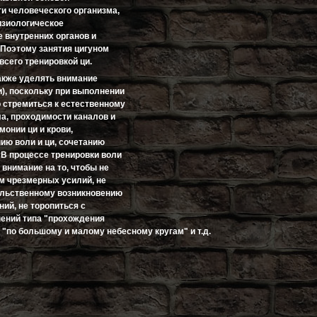
и человеческого организма,
зиологическое
 внутренних органов и
 Поэтому занятия цигуном
всего тренировкой ци.
акже уделять внимание
и), поскольку при выполнении
 стремиться к естественному
а, проходимости каналов и
монии ци и крови,
ию воли и ци, сочетанию
 В процессе тренировки воли
внимание на то, чтобы не
ом чрезмерных усилий, не
ильственному возникновению
ий, не торопиться с
ений типа "прохождения
 "по большому и малому небесному кругам" и т.д.