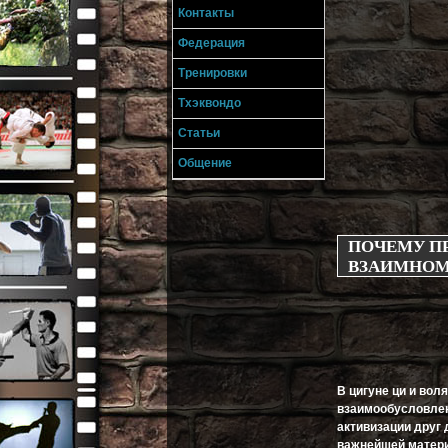
Контакты
Федерация
Тренировки
Тхэквондо
Статьи
Общение
ПОЧЕМУ П
ВЗАИМНОМ 
В цигуне ци и вол
взаимообусловле
активизации друг 
важнейшей матер