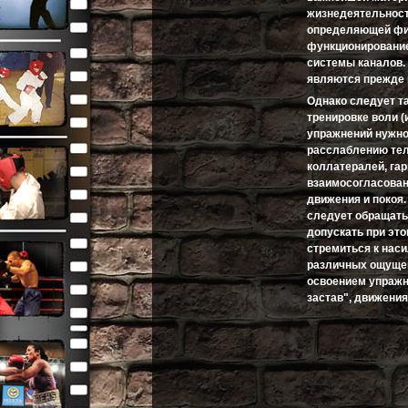
жизнедеятельност
определяющей фи
функционирование
системы каналов.
являются прежде 
Однако следует т
тренировке воли (
упражнений нужно
расслаблению тел
коллатералей, гар
взаимосогласован
движения и покоя.
следует обращать 
допускать при эт
стремиться к нас
различных ощущен
освоением упражн
застав", движения