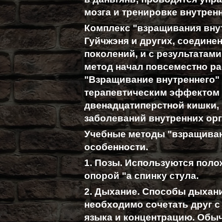
мозга и тренировке внутрен
Комплекс "взращивания вну
Гуйчжэня и других, соедин
поколений, и с результатам
метод начал повсеместно рас
"Взращивание внутреннего"
терапевтическим эффектом 
двенадцатиперстной кишки, г
заболеваний внутренних орг
Учебные методы "взращива
особенности.
1. Позы. Используются полож
опорой "а спинку стула.
2. Дыхание. Способы дыхан
необходимо сочетать друг с
языка и концентрацию. Обы