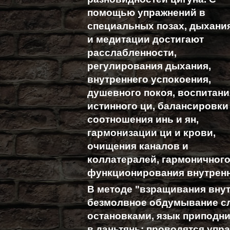
помощью упражнений в
специальных позах, дыхани
и медитации достигают
расслабленности,
регулирования дыхания,
внутреннего успокоения,
душевного покоя, воспитани
истинного ци, балансировки
соотношения инь и ян,
гармонизации ци и крови,
очищения каналов и
коллатералей, гармоничног
функционирования внутренн
В методе "взращивания внут
безмолвное обдумывание сл
остановками, язык приподни
в даньтянь; проводятся упр