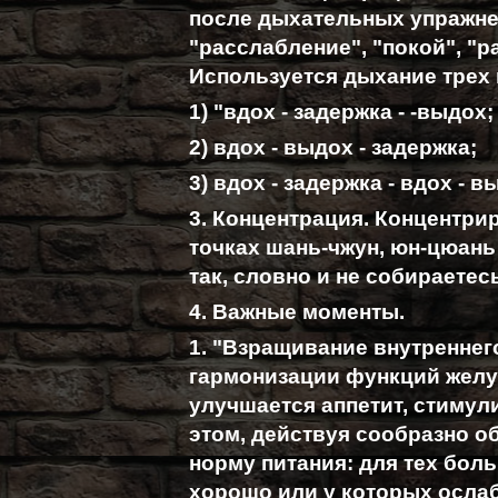
после дыхательных упражне
"расслабление", "покой", "ра
Используется дыхание трех
1) "вдох - задержка - -выдох;
2) вдох - выдох - задержка;
3) вдох - задержка - вдох - в
3. Концентрация. Концентрир
точках шань-чжун, юн-цюань 
так, словно и не собираетес
4. Важные моменты.
1. "Взращивание внутреннег
гармонизации функций желуд
улучшается аппетит, стимул
этом, действуя сообразно о
норму питания: для тех бол
хорошо или у которых осла