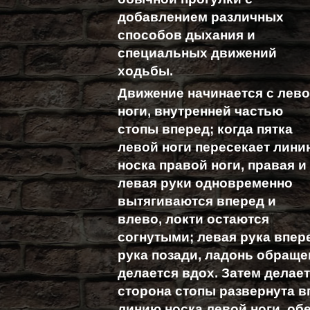
добавлением различных
способов дыхания и
специальных движений
ходьбы.
Движение начинается с лев
ноги, внутренней частью
стопы вперед; когда пятка
левой ноги пересекает лини
носка правой ноги, правая и
левая руки одновременно
вытягиваются вперед и
влево, локти остаются
согнутыми; левая рука впер
рука позади, ладонь обраще
делается вдох. Затем делает
сторона стопы развернута вп
линию носка левой ноги, об