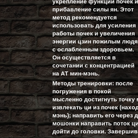
укрепление функций почек 
прибавление силы ян. Этот
метод рекомендуется
использовать для усиления
работы почек и увеличения
энергии цзин пожилым люд
с ослабленным здоровьем.
Он осуществляется в
сочетании с концентрацией
на АТ мин-мэнь.
Методы тренировки: после
погружения в покой
мысленно достигнуть точку
извлекать ци из почек (нахо
мэнь); направить его через 
мошонки направить поток ци
дойти до головки. Завершив