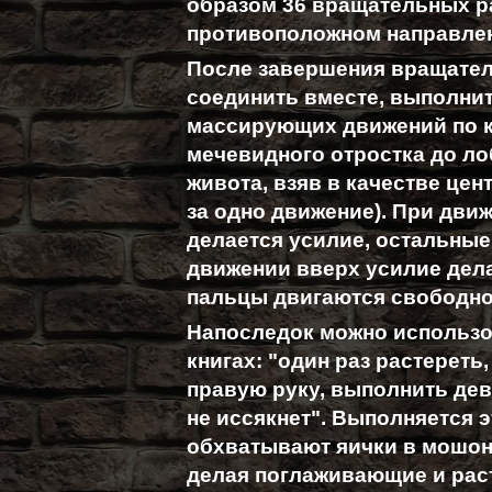
образом 36 вращательных 
противоположном направлен
После завершения вращател
соединить вместе, выполни
массирующих движений по ко
мечевидного отростка до ло
живота, взяв в качестве цен
за одно движение). При дв
делается усилие, остальные
движении вверх усилие дел
пальцы двигаются свободно
Напоследок можно использо
книгах: "один раз растереть
правую руку, выполнить дев
не иссякнет". Выполняется э
обхватывают яички в мошон
делая поглаживающие и ра