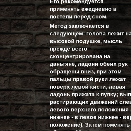
Его рекомендуется
применять ежедневно в
постели перед сном.
Метод заключается в
следующем: голова лежит н
высокой подушке, мысль
прежде всего
сконцентрирована на
даньтяне, ладони обеих рук
обращены вниз, при этом
пальцы правой руки лежат
поверх левой кисти, левая
ладонь прижата к пупку; вы
растирающих движений слев
левого верхнего положения -
нижнее - в левое нижнее - в
положение). Затем поменят