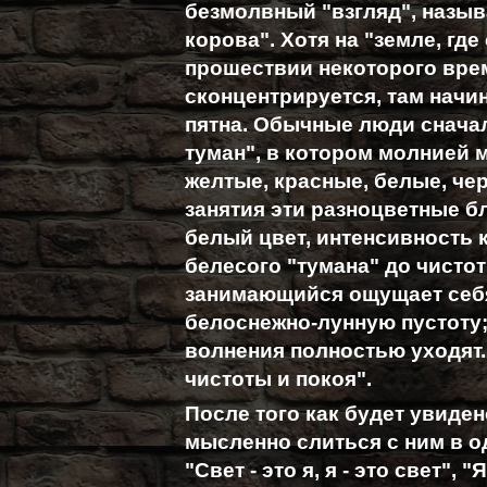
безмолвный "взгляд", называ
корова". Хотя на "земле, где
прошествии некоторого врем
сконцентрируется, там начи
пятна. Обычные люди сначала
туман", в котором молнией 
желтые, красные, белые, че
занятия эти разноцветные б
белый цвет, интенсивность к
белесого "тумана" до чистот
занимающийся ощущает себя
белоснежно-лунную пустоту;
волнения полностью уходят.
чистоты и покоя".
После того как будет увиде
мысленно слиться с ним в о
"Свет - это я, я - это свет", 