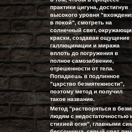
практики цигуна, достигнув
высокого уровня "вхождени
в покой", смотреть на
солнечный свет, окружающи
краски, создавая ощущение
галлюцинации и миража
вплоть до погружения в
полное самозабвение,
отрешенности от тела.
Попадаешь в подлинное
"царство безмятежности",
поэтому метод и получил
такое название.
Метод "растворяться в безм
людям с недостаточностью 
стихией огня", главными си
бессонница, серый цвет лиц