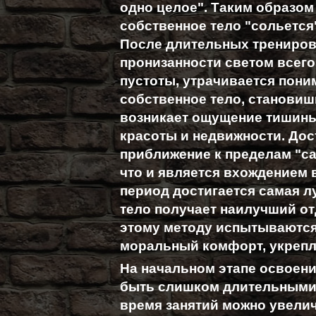
одно целое". Таким образом
собственное тело "сольется
После длительных трениров
пронизанности светом всего
пустоты, утрачивается поним
собственное тело, становиш
возникает ощущение тишины 
красоты и недвижности. Дос
приближение к пределам "са
что и является вхождением в
период достигается самая л
тело получает наилучший от
этому методу испытываются
моральный комфорт, укрепл
На начальном этапе освоени
быть слишком длительными (
время занятий можно увелич