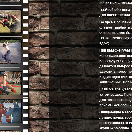
почки принадлежат
тройной обогреват
для восполнения.
Во время занятий,
следует выбрать 
очищение, для бо
"огня". Использую
вдох;
При выдохе губы 
использования ие
используется звуч
делается выброс 
вдохнуть через н
и один вдох счит
заклинании", нель
Если же требуется
затем выдох. При 
длительность выд
приемы основаны 
Очищающие методы
легкие, почки, т
вышеуказанных ие
звуки безмолвно.