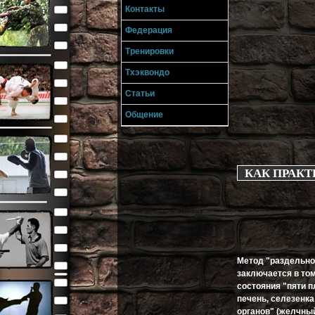
Контакты
Федерация
Тренировки
Тхэквондо
Статьи
Общение
КАК ПРАКТ
Метод "раздельно
заключается в том
состояния "пяти п
печень, селезенка
органов" (желчный