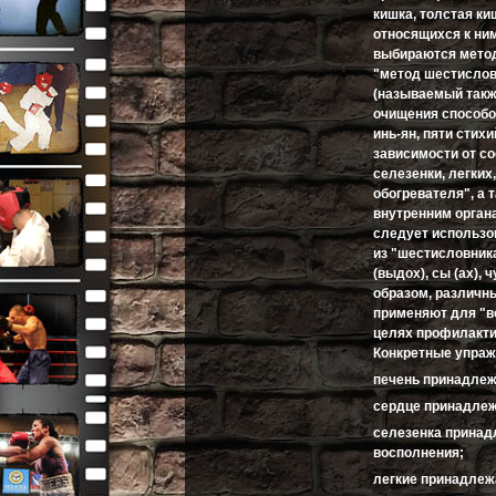
кишка, толстая ки
относящихся к ни
выбираются метод
"метод шестислов
(называемый такж
очищения способом
инь-ян, пяти стих
зависимости от со
селезенки, легких,
обогревателя", а 
внутренним орган
следует использо
из "шестисловника"
(выдох), сы (ах), 
образом, различн
применяют для "в
целях профилакти
Конкретные упраж
печень принадлежи
сердце принадлежи
селезенка принадл
восполнения;
легкие принадлежа