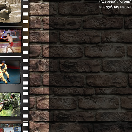
("дерево", "огонь"
сы, чуй, си; нель