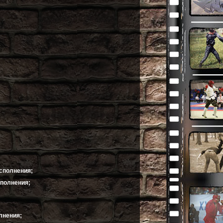
осполнения;
сполнения;
лнения;