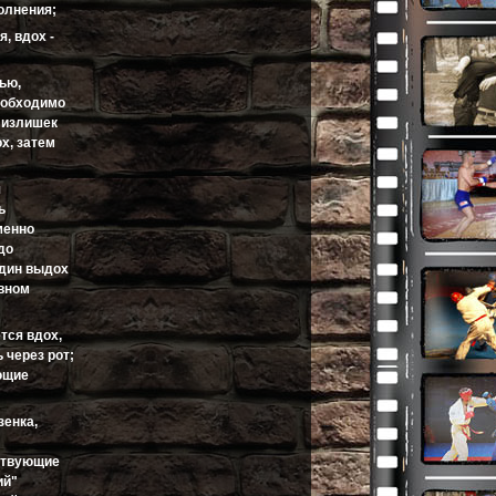
полнения;
, вдох -
нью,
необходимо
 излишек
х, затем
я
ь
менно
до
Один выдох
овном
тся вдох,
 через рот;
яющие
зенка,
ствующие
ий"