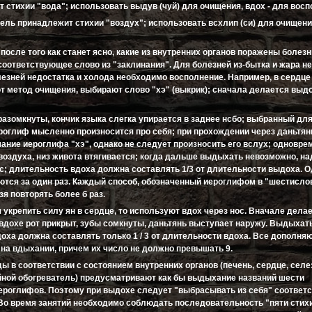
 стихии "вода"; использовать выдув (чуй) для очищения, вдох - для вос
ель принадлежит стихии "воздух"; использовать всхлип (си) для очищения
 после того как станет ясно, какие из внутренних органов поражены болез
соответствующее слово из "заклинания". Для болезней из-бытка и жара 
лезней недостатка и холода необходимо восполнение. Например, в сердце
т метод очищения, выбирают слово "хэ" (выкрик); сначала делается выдо
разомкнуты, кончик языка слегка упирается в заднее нсбо; выбранный дл
роглиф мысленно произносится про себя; при прохождении через даньтян
ание иероглифа "хэ", однако не следует произносить его вслух; одновре
воздуха, низ живота втягивается; когда дальше выдыхать невозможно, на
ос; длительность вдоха должна составлять 1/3 от длительности выдоха. 
аются за один раз. Каждый способ, обозначенный иероглифом в "шестисл
зя повторять более б раз.
 укрепить силу ян в сердце, то используют вдох через нос. Вначале делае
вдохе рот прикрыт, зубы сомкнуты, даньтянь выступает наружу. Выдыхать
оха должна составлять только 1 / 3 от длительности вдоха. Все дополн
на вдыхании, причем их число не должно превышать 9.
 в соответствии с состоянием внутренних органов (печень, сердце, селе
ройной обогреватель) предусматривают как бы выдыхание названий шести
роглифов. Поэтому при выдохе следует "выбрасывать из себя" соответ
 Во время занятий необходимо соблюдать последовательность "пяти стих