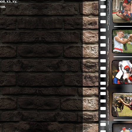
й, хэ, ху,
тоя.