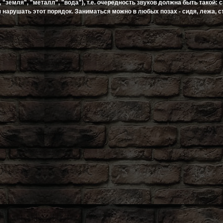
, "земля", "металл", "вода"), т.е. очередность звуков должна быть такой: сю
зя нарушать этот порядок. Заниматься можно в любых позах - сидя, лежа, с