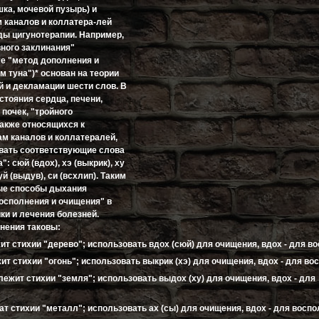
шка, мочевой пузырь) и
м каналов и коллатера-лей
ы цигунотерапии. Например,
ного заклинания"
е "метод дополнения и
 туна")* основан на теории
ий и декламации шести слов. В
стояния сердца, печени,
 почек, "тройного
также относящихся к
ам каналов и коллатералей,
вать соответствующие слова
: сюй (вдох), хэ (выкрик), ху
чуй (выдув), си (всхлип). Таким
ые способы дыхания
осполнения и очищения" в
ки и лечения болезней.
нения таковы:
т стихии "дерево"; использовать вдох (сюй) для очищения, вдох - для в
т стихии "огонь"; использовать выкрик (хэ) для очищения, вдох - для во
ежит стихии "земля"; использовать выдох (ху) для очищения, вдох - для
т стихии "металл"; использовать ах (сы) для очищения, вдох - для воспо