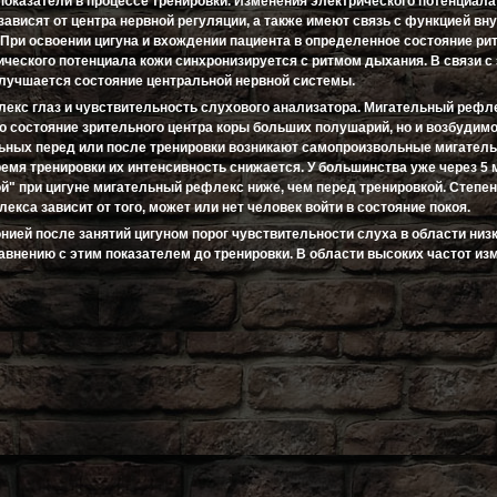
показатели в процессе тренировки. Изменения электрического потенциала
ависят от центра нервной регуляции, а также имеют связь с функцией вн
 При освоении цигуна и вхождении пациента в определенное состояние р
ического потенциала кожи синхронизируется с ритмом дыхания. В связи с
улучшается состояние центральной нервной системы.
екс глаз и чувствительность слухового анализатора. Мигательный рефл
о состояние зрительного центра коры больших полушарий, но и возбудимо
льных перед или после тренировки возникают самопроизвольные мигател
ремя тренировки их интенсивность снижается. У большинства уже через 5 
ой" при цигуне мигательный рефлекс ниже, чем перед тренировкой. Степе
екса зависит от того, может или нет человек войти в состояние покоя.
нией после занятий цигуном порог чувствительности слуха в области низ
авнению с этим показателем до тренировки. В области высоких частот из