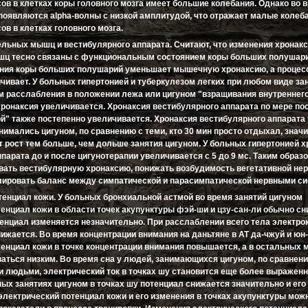
ов в клетках коры головного мозга имеет большие колебания. Однако во 
 появляются alpha-волны с низкой амплитудой, что отражает малые колеб
в в клетках головного мозга.
ельных мышц и вестибулярного аппарата. Считают, что изменения хронак
ц тесно связаны с функциональным состоянием коры больших полушарий
ния коры больших полушарий уменьшает мышечную хронаксию, а процес
чивает. У больных гипертонией и туберкулезом легких при любом виде за
ом расслабления в положении лежа или цигуном "взращивания внутреннего
хронаксия увеличивается. Хронаксия вестибулярного аппарата по мере по
й" также постепенно увеличивается. Хронаксия вестибулярного аппарата
нимались цигуном, по сравнению с теми, кто 30 мин просто отдыхал, знач
 рост тем больше, чем дольше занятия цигуном. У больных гипертонией 
парата до и после цигунотерапии увеличивается с 5 до 9 мс. Таким образо
вать вестибулярную хронаксию, понижать возбудимость вегетативной не
гулировать баланс между симпатической и парасимпатической нервными с
тенциал кожи. У больных бронхиальной астмой во время занятий цигуном
енциал кожи в области точек акупунктуры фэй-ши и цзу-сан-ли обычно сн
отенциал изменяется незначительно. При расслаблении всего тела электр
ижается. Во время концентрации внимания на даньтяне в AT да-чжуй и юн
тенциал кожи в точке концентрации внимания повышается, а в остальных 
ваться низким. Во время сна у людей, занимающихся цигуном, по сравнен
 людьми, электрический ток в точках шу становится еще более выражен
ных занятиях цигуном в точках шу потенциал снижается значительно и его
электрический потенциал кожи и его изменения в точках акупунктуры мож