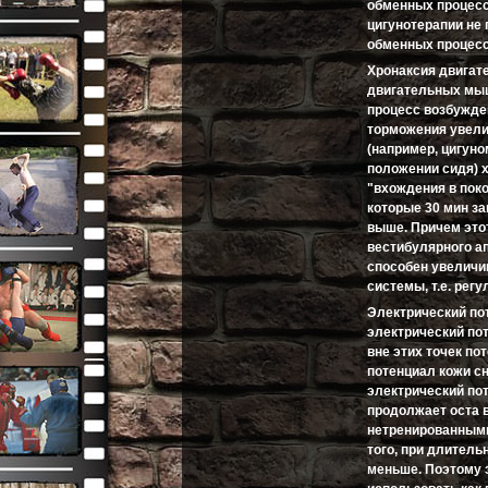
обменных процесс
цигунотерапии не
обменных процессо
Хронаксия двигат
двигательных мыш
процесс возбужде
торможения увели
(например, цигун
положении сидя) 
"вхождения в поко
которые 30 мин за
выше. Причем этот
вестибулярного ап
способен увеличи
системы, т.е. ре
Электрический по
электрический пот
вне этих точек п
потенциал кожи сн
электрический по
продолжает оста 
нетренированными
того, при длитель
меньше. Поэтому 