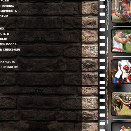
 кожи
утренних
итмичность
 этим
екс
сть в
ьные
мин после
нь снижения
ких частот
менения не