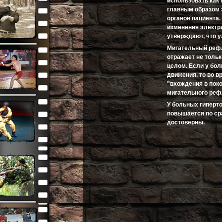
использовать как 
главным образом з
органов пациента.
изменения электр
утверждают, что 
Мигательный рефл
отражает не тольк
целом. Если у бо
движения, то во в
"вхождения в пок
мигательного рефл
У больных гиперто
повышается по ср
достоверны.