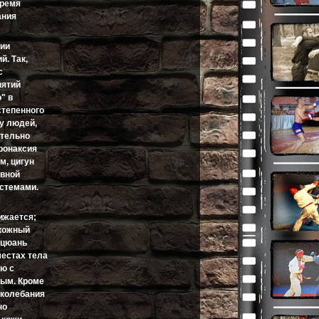
время
ания
сии
. Так,
с
нятий
" в
степенного
 у людей,
ительно
хронаксия
м, цигун
рвной
истемами.
ижается;
окожный
-цюань
местах тела
ию с
ным. Кроме
 колебания
но