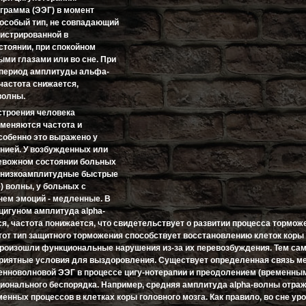
грамма (ЭЭГ) в момент
 особый тип, не совпадающий
гистрированной в
тоянии, при спокойном
ыми глазами или во сне. При
 период амплитуды альфа-
частота снижается,
волны.
строения человека
зменяются частота и
собенно это выражено у
нией. У возбужденных или
евожном состоянии больных
т низкоамплитудные быстрые
) волны, у больных с
ем эмоций - медленные. В
цигуном амплитуда alpha-
я, частота понижается, что свидетельствует о развитии процесса тормож
Этот тип защитного торможения способствует восстановлению клеток коры
 произошли функциональные нарушения из-за их перевозбуждения. Тем с
риятные условия для выздоровления. Существует определенная связь м
нноволновой ЭЭГ в процессе цигу-нотерапии и преодолением (временны
ионального беспорядка. Например, средняя амплитуда alpha-волны отра
енных процессов в клетках коры головного мозга. Как правило, во сне ур