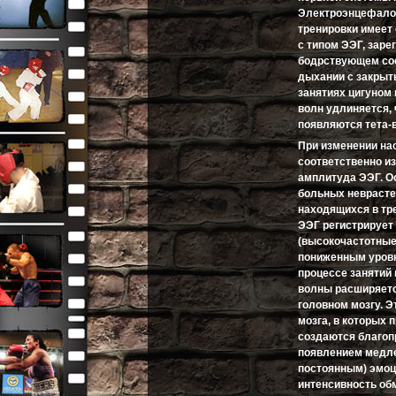
Электроэнцефало
тренировки имеет
с типом ЭЭГ, заре
бодрствующем сос
дыхании с закрыт
занятиях цигуном
волн удлиняется, 
появляются тета-
При изменении на
соответственно и
амплитуда ЭЭГ. О
больных неврасте
находящихся в тр
ЭЭГ регистрируе
(высокочастотные
пониженным уровн
процессе занятий 
волны расширяетс
головном мозгу. 
мозга, в которых
создаются благоп
появлением медле
постоянным) эмоц
интенсивность обм