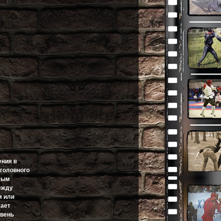
ения в
 головного
амым
ежду
м или
жает
овень