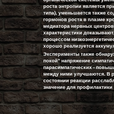
роста энтропии является пр
типа), уменьшается также с
гормонов роста в плазме кр
медиатора нервных центров
характеристики доказывают,
процессом низкоэнергетичес
хорошо реализуется аккуму
Эксперименты также обнаруж
покой" напряжение симпатич
парасимпатических - повыша
между ними улучшаются. В р
состоянии реакции расслабл
значение для профилактики 