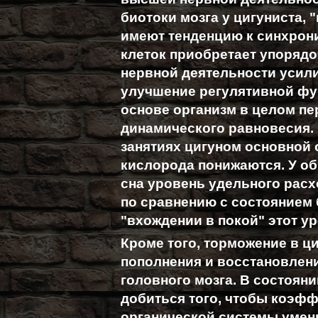
биотоки мозга у цигуниста, 
имеют тенденцию к синхрон
клеток приобретает упоряд
нервной деятельности усил
улучшение регулятивной фу
основе организм в целом пе
динамического равновесия. 
занятиях цигуном основной 
кислорода понижаются. У об
сна уровень удельного расх
по сравнению с состоянием 
"вхождении в покой" этот у
Кроме того, торможение в 
пополнения и восстановлен
головного мозга. В состоян
добиться того, чтобы коэфф
органической системы уме