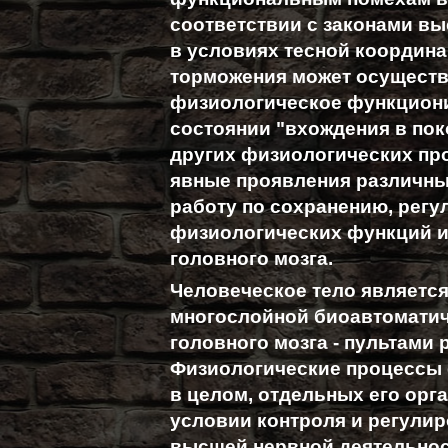
соответствии с законами в
в условиях тесной координ
торможения может осуществ
физиологическое функциони
состоянии "вхождения в пок
других физиологических про
явные проявления различны
работу по сохранению, рег
физиологических функций и
головного мозга.
Человеческое тело являетс
многослойной биоавтоматич
головного мозга - пультами
Физиологические процессы 
в целом, отдельных его орг
условии контроля и регули
высшей нервной деятельнос