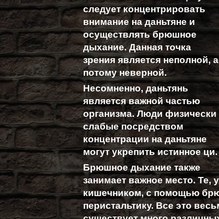
следует концентрировать
внимание на даньтяне и
осуществлять брюшное
дыхание. Данная точка
зрения является неполной, а
потому неверной.
Несомненно, даньтянь
является важной частью
организма. Люди физически
слабые посредством
концентрации на даньтяне
могут укрепить истинное ци.
Брюшное дыхание также
занимает важное место. Те, 
кишечником, с помощью бр
перистальтику. Все это вес
существует много различны