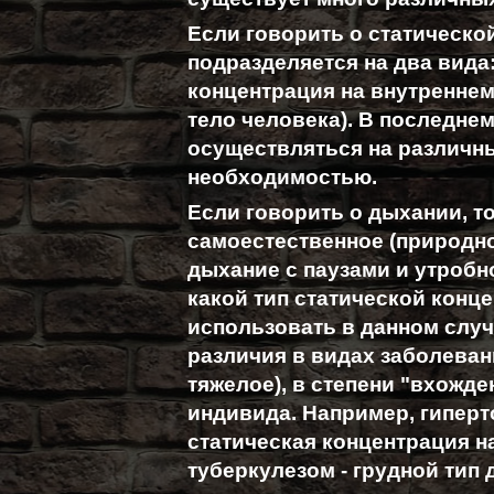
Если говорить о статической
подразделяется на два вида
концентрация на внутреннем
тело человека). В последне
осуществляться на различны
необходимостью.
Если говорить о дыхании, т
самоестественное (природно
дыхание с паузами и утробн
какой тип статической конц
использовать в данном слу
различия в видах заболевани
тяжелое), в степени "вхожде
индивида. Например, гиперт
статическая концентрация н
туберкулезом - грудной тип 